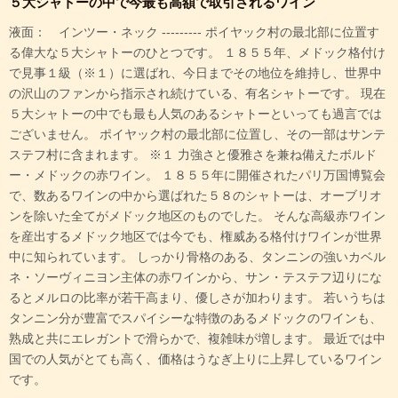
５大シャトーの中で今最も高額で取引されるワイン
液面： インツー・ネック --------- ポイヤック村の最北部に位置す
る偉大な５大シャトーのひとつです。 １８５５年、メドック格付け
で見事１級（※１）に選ばれ、今日までその地位を維持し、世界中
の沢山のファンから指示され続けている、有名シャトーです。 現在
５大シャトーの中でも最も人気のあるシャトーといっても過言では
ございません。 ポイヤック村の最北部に位置し、その一部はサンテ
ステフ村に含まれます。 ※１ 力強さと優雅さを兼ね備えたボルド
ー・メドックの赤ワイン。 １８５５年に開催されたパリ万国博覧会
で、数あるワインの中から選ばれた５８のシャトーは、オーブリオ
ンを除いた全てがメドック地区のものでした。 そんな高級赤ワイン
を産出するメドック地区では今でも、権威ある格付けワインが世界
中に知られています。 しっかり骨格のある、タンニンの強いカベル
ネ・ソーヴィニヨン主体の赤ワインから、サン・テステフ辺りにな
るとメルロの比率が若干高まり、優しさが加わります。 若いうちは
タンニン分が豊富でスパイシーな特徴のあるメドックのワインも、
熟成と共にエレガントで滑らかで、複雑味が増します。 最近では中
国での人気がとても高く、価格はうなぎ上りに上昇しているワイン
です。