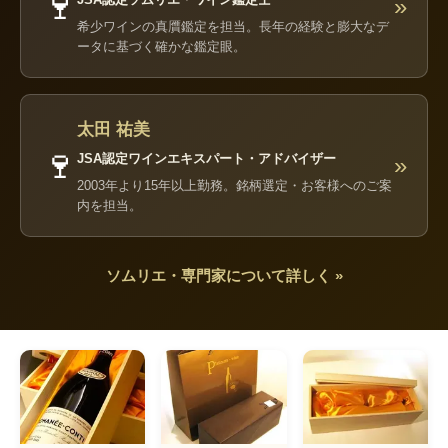
🍷
»
希少ワインの真贋鑑定を担当。長年の経験と膨大なデ
ータに基づく確かな鑑定眼。
太田 祐美
🍷
JSA認定ワインエキスパート・アドバイザー
»
2003年より15年以上勤務。銘柄選定・お客様へのご案
内を担当。
ソムリエ・専門家について詳しく »