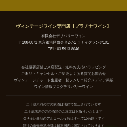
ヴィンテージワイン専門店【プラチナワイン】
有限会社デリバリーワイン
〒108-0071 東京都港区白金台2-7-1 ラナイグランデ101
TEL: 03-5913-8046
会社概要
店舗ご来店
配送・送料
お支払い
ラッピング
ご返品・キャンセル・ご変更
よくある質問
お問合せ
ヴィンテージチャート
生産者一覧
ソムリエ紹介
メディア掲載
ワイン情報ブログ
デリバリーワイン
二十歳未満の方の飲酒は法律で禁止されています
二十歳未満の方の酒類のご注文はお断りいたします
取り扱い商品のアルコール度数はすべて15%以下です
弊社の販売発送地域は日本国内に限定されております