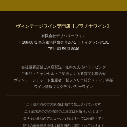
ヴィンテージワイン専門店【プラチナワイン】
有限会社デリバリーワイン
〒108-0071 東京都港区白金台2-7-1 ラナイグランデ101
TEL: 03-5913-8046
会社概要
店舗ご来店
配送・送料
お支払い
ラッピング
ご返品・キャンセル・ご変更
よくある質問
お問合せ
ヴィンテージチャート
生産者一覧
ソムリエ紹介
メディア掲載
ワイン情報ブログ
デリバリーワイン
二十歳未満の方の飲酒は法律で禁止されています
二十歳未満の方の酒類のご注文はお断りいたします
取り扱い商品のアルコール度数はすべて15%以下です
弊社の販売発送地域は日本国内に限定されております