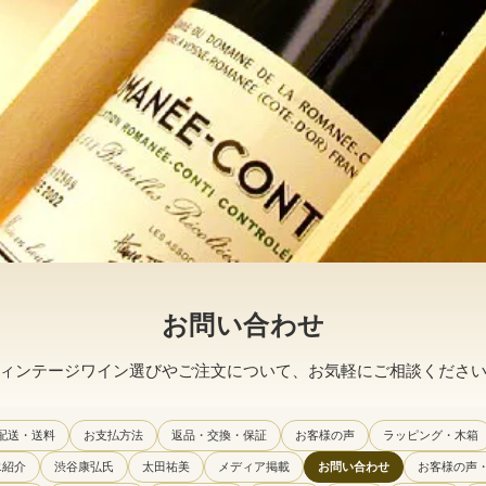
お問い合わせ
ィンテージワイン選びやご注文について、お気軽にご相談くださ
配送・送料
お支払方法
返品・交換・保証
お客様の声
ラッピング・木箱
エ紹介
渋谷康弘氏
太田祐美
メディア掲載
お問い合わせ
お客様の声