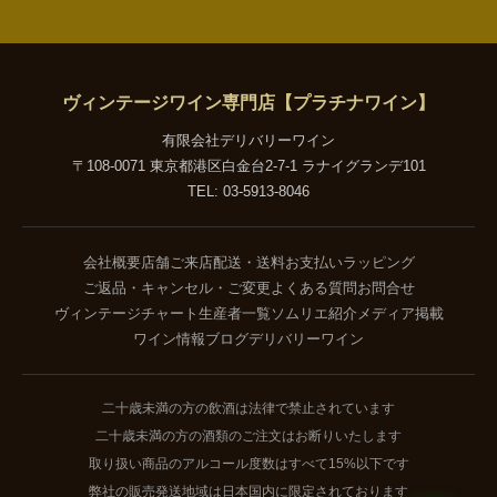
ヴィンテージワイン専門店【プラチナワイン】
有限会社デリバリーワイン
〒108-0071 東京都港区白金台2-7-1 ラナイグランデ101
TEL: 03-5913-8046
会社概要
店舗ご来店
配送・送料
お支払い
ラッピング
ご返品・キャンセル・ご変更
よくある質問
お問合せ
ヴィンテージチャート
生産者一覧
ソムリエ紹介
メディア掲載
ワイン情報ブログ
デリバリーワイン
二十歳未満の方の飲酒は法律で禁止されています
二十歳未満の方の酒類のご注文はお断りいたします
取り扱い商品のアルコール度数はすべて15%以下です
弊社の販売発送地域は日本国内に限定されております