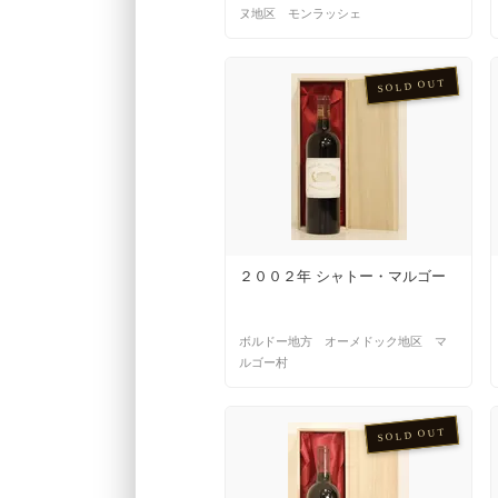
ヌ地区 モンラッシェ
SOLD OUT
２００２年 シャトー・マルゴー
ボルドー地方 オーメドック地区 マ
ルゴー村
SOLD OUT