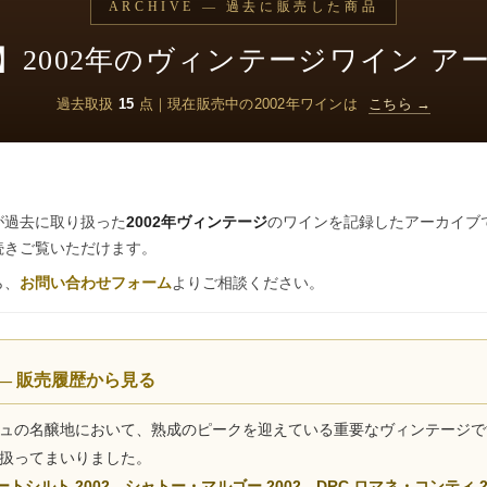
ARCHIVE — 過去に販売した商品
】2002年のヴィンテージワイン ア
過去取扱
15
点｜現在販売中の2002年ワインは
こちら →
が過去に取り扱った
2002年ヴィンテージ
のワインを記録したアーカイブ
続きご覧いただけます。
ら、
お問い合わせフォーム
よりご相談ください。
 — 販売履歴から見る
ーニュの名醸地において、熟成のピークを迎えている重要なヴィンテージ
り扱ってまいりました。
トシルト 2002
、
シャトー・マルゴー 2002
、
DRC ロマネ・コンティ 2