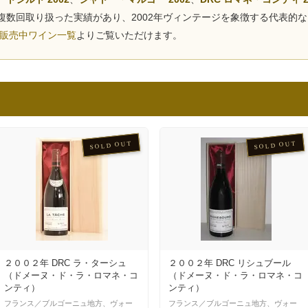
複数回取り扱った実績があり、2002年ヴィンテージを象徴する代表的
2年販売中ワイン一覧
よりご覧いただけます。
SOLD OUT
SOLD OUT
２００２年 DRC ラ・ターシュ
２００２年 DRC リシュブール
（ドメーヌ・ド・ラ・ロマネ・コ
（ドメーヌ・ド・ラ・ロマネ・コ
ンティ）
ンティ）
フランス／ブルゴーニュ地方、ヴォー
フランス／ブルゴーニュ地方、ヴォー