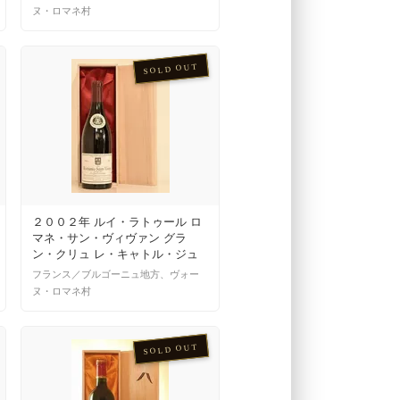
ヌ・ロマネ村
SOLD OUT
２００２年 ルイ・ラトゥール ロ
マネ・サン・ヴィヴァン グラ
ン・クリュ レ・キャトル・ジュ
ルノー
フランス／ブルゴーニュ地方、ヴォー
ヌ・ロマネ村
SOLD OUT