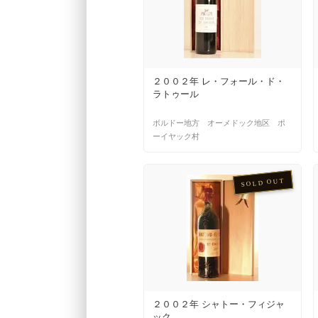
２００２年 レ・フォール・ド・
ラトゥール
ボルドー地方 オーメドック地区 ポ
ーイヤック村
SOLD OUT
２００２年 シャトー・フィジャ
ック