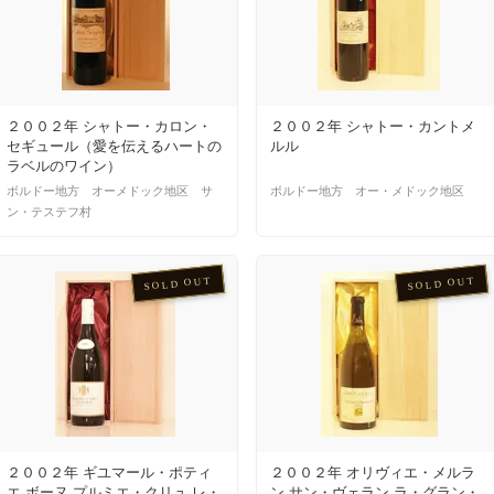
２００２年 シャトー・カロン・
２００２年 シャトー・カントメ
セギュール（愛を伝えるハートの
ルル
ラベルのワイン）
ボルドー地方 オーメドック地区 サ
ボルドー地方 オー・メドック地区
ン・テステフ村
SOLD OUT
SOLD OUT
２００２年 ギユマール・ポティ
２００２年 オリヴィエ・メルラ
エ ボーヌ プルミエ・クリュ レ・
ン サン・ヴェラン ラ・グラン・