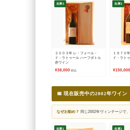
在庫3
在庫3
２００３年 レ・フォール・
１９７０年
ド・ラトゥール ハーフボトル
ド・ラトゥ
赤ワイン
¥38,000
¥150,00
税込
📅 現在販売中の2002年ワイン
なぜお勧め？
同じ2002年ヴィンテージで
在庫1
在庫1