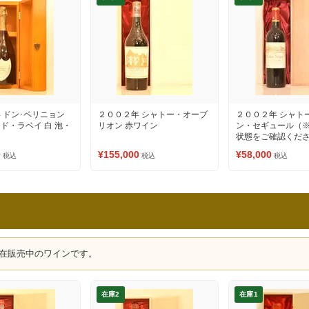
 ドン･ペリニョン
２００２年 シャトー・オーブ
２００２年 シャト
ド・ラベイ 白 泡・
リオン 赤ワイン
ン・セギュール（
ン
状態をご確認くださ
イン
0
¥155,000
¥58,000
税込
税込
税込
在販売中のワインです。
在庫2
在庫1