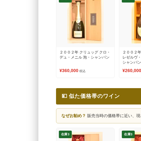
２００２年 クリュッグ クロ・
２００２年
デュ・メニル 泡・シャンパン
レゼルヴ・
シャンパ
¥360,000
¥260,00
税込
💴 似た価格帯のワイン
なぜお勧め？
販売当時の価格帯に近い、現
在庫3
在庫3