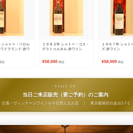
 シャトー・ベロル
１９８３年 シャトー・コス・
１９６７年 シャト
ワドラランド 赤ワ
デストゥルネル 赤ワイン
ズ 赤ワイン
¥58,000
¥58,000
税込
税込
税込
VISIT US
当日ご来店販売（要ご予約）のご案内
古酒・ヴィンテージワインを今日買えるお店
｜
東京都港区白金台2-7-1