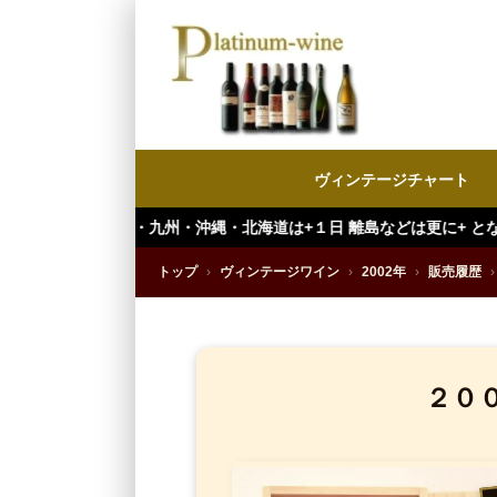
ヴィンテージチャート
州・沖縄・北海道は+１日 離島などは更に+ となります。）
トップ
›
ヴィンテージワイン
›
2002年
›
販売履歴
›
２０