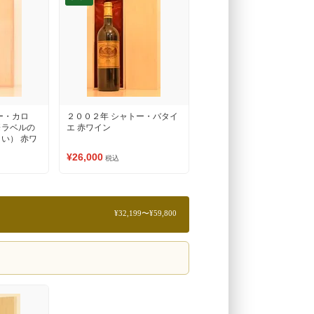
ー・カロ
２００２年 シャトー・バタイ
※ラベルの
エ 赤ワイン
い） 赤ワ
¥26,000
税込
¥32,199〜¥59,800