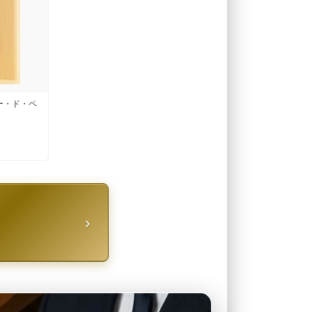
ー・ド・ペ
›