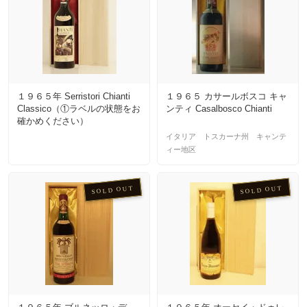
１９６５年 Serristori Chianti
１９６５ カサールボスコ キャ
Classico（①ラベルの状態をお
ンティ Casalbosco Chianti
確かめください）
イタリア トスカーナ州 キャンテ
ィー地区
SOLD OUT
SOLD OUT