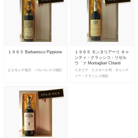
１９６５ Barbaresco Pippione
１９６５ モンタリアーリ キャ
ンティ・クラッシコ・リゼル
ウ゛ァ Montagliari Chianti
Classico Riserva
ピエモンテ地方 バルバレスコ地区
イタリア トスカーナ州 キャンテ
ィー・クラッシコ地区
SOLD OUT