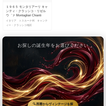
１９６５ モンタリアーリ キャ
ンティ・クラッシコ・リゼル
ウ゛ァ Montagliari Chianti
Classico Riserva
イタリア トスカーナ州 キャンテ
ィー・クラッシコ地区
お探しの誕生年をお選びください
🔍 西暦からヴィンテージを探