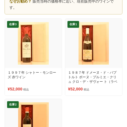
なぜお勧め？
販売当時の価格帯に近い、現在販売中のワインで
す。
在庫3
在庫1
１９９７年 シャトー・モンロー
１９８７年 ドメーヌ・ド・バプ
ズ 赤ワイン
トルト ボーヌ・プルミエ・クリ
ュ クロ・デ・ザヴォー ト（ラベ
ルの状態をご確認ください②）
¥52,000
¥52,000
税込
税込
赤ワイン
在庫2