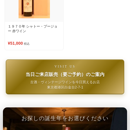
１９７０年 シャトー・プージョ
ー 赤ワイン
¥51,000
税込
VISIT US
当日ご来店販売（要ご予約）のご案内
古酒・ヴィンテージワインを今日買えるお店
東京都港区白金台2-7-1
お探しの誕生年をお選びください