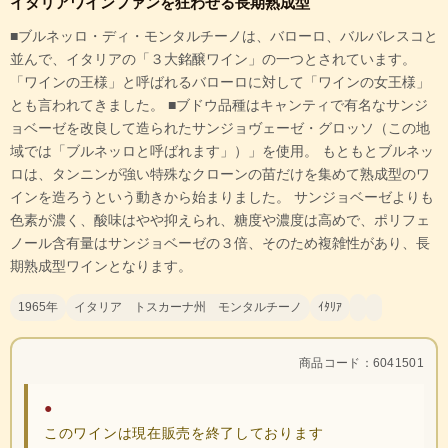
イタリアワインファンを狂わせる長期熟成型
■ブルネッロ・ディ・モンタルチーノは、バローロ、バルバレスコと
並んで、イタリアの「３大銘醸ワイン」の一つとされています。
「ワインの王様」と呼ばれるバローロに対して「ワインの女王様」
とも言われてきました。 ■ブドウ品種はキャンティで有名なサンジ
ョベーゼを改良して造られたサンジョヴェーゼ・グロッソ（この地
域では「ブルネッロと呼ばれます」）」を使用。 もともとブルネッ
ロは、タンニンが強い特殊なクローンの苗だけを集めて熟成型のワ
インを造ろうという動きから始まりました。 サンジョベーゼよりも
色素が濃く、酸味はやや抑えられ、糖度や濃度は高めで、ポリフェ
ノール含有量はサンジョベーゼの３倍、そのため複雑性があり、長
期熟成型ワインとなります。
1965年
イタリア トスカーナ州 モンタルチーノ
ｲﾀﾘｱ
商品コード：6041501
●
このワインは現在販売を終了しております