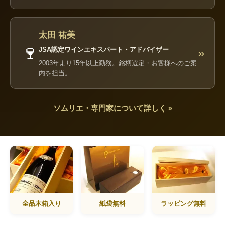
太田 祐美
🍷
JSA認定ワインエキスパート・アドバイザー
»
2003年より15年以上勤務。銘柄選定・お客様へのご案
内を担当。
ソムリエ・専門家について詳しく »
全品木箱入り
紙袋無料
ラッピング無料