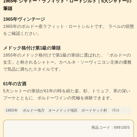
1965年 シャトー・ラフィット・ロートシルト｜5大シャトーの
筆頭
1965年ヴィンテージ
1965年のボルドー産ラフィット・ロートシルトです。 ラベルの状態
をご確認ください。
メドック格付け第1級の筆頭
1855年のメドック格付けで第1級の筆頭に選ばれた、「ボルドーの
女王」と称されるシャトー。カベルネ・ソーヴィニヨン主体の優雅
で気品に満ちたスタイルです。
61年の古酒
5大シャトーの筆頭が61年の時を経た姿。杉、トリュフ、革の深い
ブーケとともに、ボルドーワインの究極を体験できます。
1965年
ボルドー地方 オーメドック地区 ポーイヤック村
ﾌﾗﾝｽ
商品コード：6991005