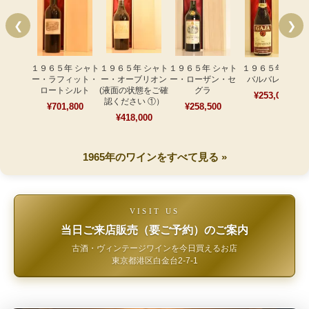
❮
❯
１９６５年 シャト
１９６５年 シャト
１９６５年 シャト
１９６５年 ガヤ
ー・ラフィット・
ー・オーブリオン
ー・ローザン・セ
バルバレスコ
ロートシルト
(液面の状態をご確
グラ
¥253,000
認ください ①）
¥701,800
¥258,500
¥418,000
1965年のワインをすべて見る »
VISIT US
当日ご来店販売（要ご予約）のご案内
古酒・ヴィンテージワインを今日買えるお店
東京都港区白金台2-7-1