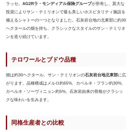
ラッセ。
AG2Rラ・モンディアル保険グループ
が所有し、莫大な
投資によりサン・テミリオンで最も美しいホスピタリティ施設を
備えるシャトーの一つとなりました。石灰岩台地の北東部に約30
ヘクタールの畑を持ち、クラシックなスタイルのサン・テミリオ
ンを造り続けています。
テロワールとブドウ品種
畑は約30ヘクタール、サン・テミリオンの
石灰岩台地北東部
に広
がります。品種構成はメルロ約65%、カベルネ・フラン約30%、
カベルネ・ソーヴィニョン約5%。石灰岩由来の骨格がクラシッ
クな味わいを生みます。
同格生産者との比較