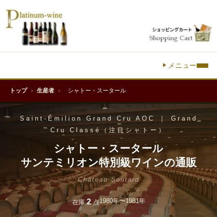
メニュー
トップ
›
生産者
›
シャトー・スータール
Saint-Émilion Grand Cru AOC ｜ Grand
Cru Classé（注目シャトー）
シャトー・スータール
サンテミリオン特別級ワインの通販
Château Soutard
1980年〜1981年
2
在庫
点