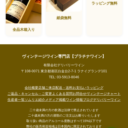
ラッピング無料
紙袋無料
全品木箱入り
ヴィンテージワイン専門店【プラチナワイン】
有限会社デリバリーワイン
〒108-0071 東京都港区白金台2-7-1 ラナイグランデ101
TEL: 03-5913-8046
会社概要
店舗ご来店
配送・送料
お支払い
ラッピング
ご返品・キャンセル・ご変更
よくある質問
お問合せ
ヴィンテージチャート
生産者一覧
ソムリエ紹介
メディア掲載
ワイン情報ブログ
デリバリーワイン
二十歳未満の方の飲酒は法律で禁止されています
二十歳未満の方の酒類のご注文はお断りいたします
取り扱い商品のアルコール度数はすべて15%以下です
弊社の販売発送地域は日本国内に限定されております