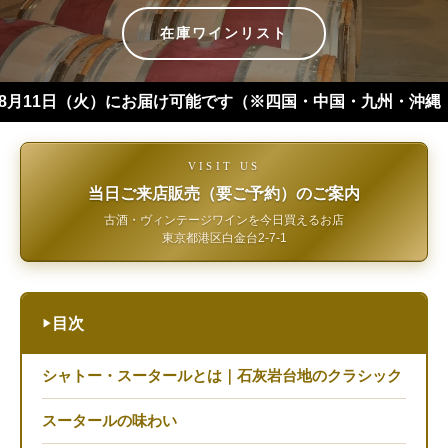
在庫ワインリスト
（火）にお届け可能です（※四国・中国・九州・沖縄・北海道は+１日
VISIT US
当日ご来店販売（要ご予約）のご案内
古酒・ヴィンテージワインを今日買えるお店
東京都港区白金台2-7-1
目次
▶
シャトー・スータールとは｜石灰岩台地のクラシック
スータールの味わい