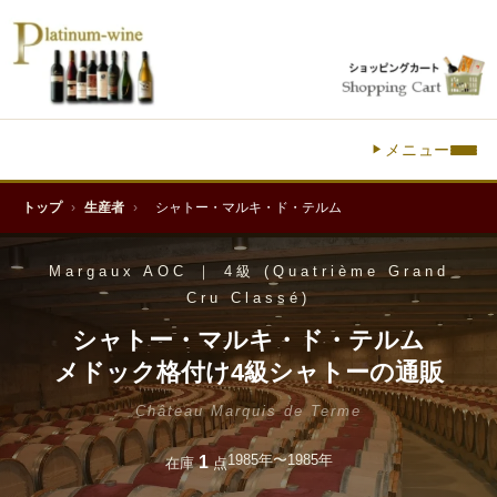
メニュー
トップ
›
生産者
›
シャトー・マルキ・ド・テルム
Margaux AOC ｜ 4級 (Quatrième Grand
Cru Classé)
シャトー・マルキ・ド・テルム
メドック格付け4級シャトーの通販
Château Marquis de Terme
1985年〜1985年
1
在庫
点