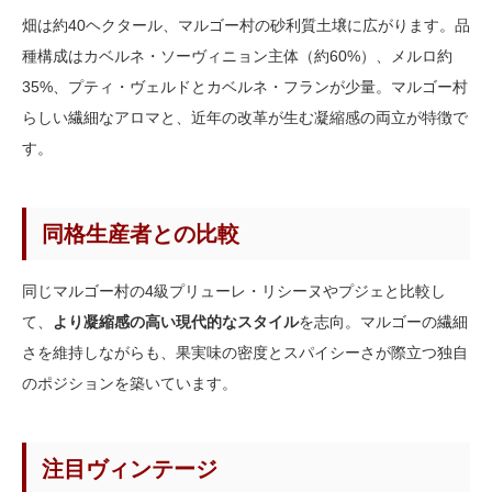
畑は約40ヘクタール、マルゴー村の砂利質土壌に広がります。品
種構成はカベルネ・ソーヴィニョン主体（約60%）、メルロ約
35%、プティ・ヴェルドとカベルネ・フランが少量。マルゴー村
らしい繊細なアロマと、近年の改革が生む凝縮感の両立が特徴で
す。
同格生産者との比較
同じマルゴー村の4級プリューレ・リシーヌやプジェと比較し
て、
より凝縮感の高い現代的なスタイル
を志向。マルゴーの繊細
さを維持しながらも、果実味の密度とスパイシーさが際立つ独自
のポジションを築いています。
注目ヴィンテージ