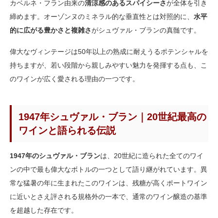
カベルネ・フラン由来の
清涼感のあるスパイシーさ
が全体を引き
締めます。オーゾンヌのミネラル的な垂直性とは対照的に、
水平
的に広がる豊かさと複雑さ
がシュヴァル・ブランの真髄です。
偉大なヴィンテージは50年以上の熟成に耐えうるポテンシャルを
持ちますが、若い段階から親しみやすい魅力を発揮する点も、こ
のワインが広く愛される理由の一つです。
1947年シュヴァル・ブラン｜20世紀最高の
ワインと語られる伝説
1947年のシュヴァル・ブラン
は、20世紀に造られた全てのワイ
ンの中で最も偉大なボトルの一つとして語り継がれています。異
常な猛暑の年に生まれたこのワインは、残糖が高くポートワイン
に近いとさえ評される規格外の一本で、通常のワイン醸造の基準
を超越した存在です。