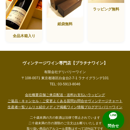
ラッピング無料
紙袋無料
全品木箱入り
ヴィンテージワイン専門店【プラチナワイン】
有限会社デリバリーワイン
〒108-0071 東京都港区白金台2-7-1 ラナイグランデ101
TEL: 03-5913-8046
会社概要
店舗ご来店
配送・送料
お支払い
ラッピング
ご返品・キャンセル・ご変更
よくある質問
お問合せ
ヴィンテージチャート
生産者一覧
ソムリエ紹介
メディア掲載
ワイン情報ブログ
デリバリーワイン
LINE
二十歳未満の方の飲酒は法律で禁止されています
二十歳未満の方の酒類のご注文はお断りいたします
問合せ
取り扱い商品のアルコール度数はすべて15%以下です