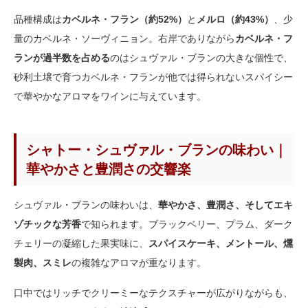
品種構成は
カベルネ・フラン（約52%）
と
メルロ（約43%）
、少
量のカベルネ・ソーヴィニョン。右岸でありながら
カベルネ・フ
ランが過半数を占める
のはシュヴァル・ブランの大きな個性で、
砂利土壌で育つカベルネ・フランが他では得られないスパイシー
で華やかなアロマをワインに与えています。
シャトー・シュヴァル・ブランの味わい｜
華やかさと豊潤さの交響楽
シュヴァル・ブランの味わいは、
華やかさ、豊潤さ、そしてエキ
ゾチックな芳香
で知られます。ブラックベリー、プラム、ダーク
チェリーの凝縮した果実味に、
スパイスケーキ、メントール、燻
製肉、スミレ
の複雑なアロマが重なります。
口中ではリッチでクリーミーなテクスチャーが広がりながらも、