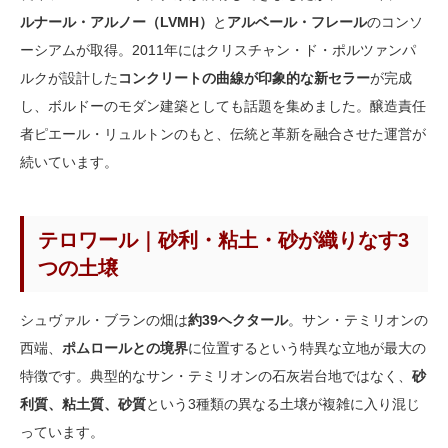
ルナール・アルノー（LVMH）
と
アルベール・フレール
のコンソ
ーシアムが取得。2011年にはクリスチャン・ド・ポルツァンパ
ルクが設計した
コンクリートの曲線が印象的な新セラー
が完成
し、ボルドーのモダン建築としても話題を集めました。醸造責任
者ピエール・リュルトンのもと、伝統と革新を融合させた運営が
続いています。
テロワール｜砂利・粘土・砂が織りなす3
つの土壌
シュヴァル・ブランの畑は
約39ヘクタール
。サン・テミリオンの
西端、
ポムロールとの境界
に位置するという特異な立地が最大の
特徴です。典型的なサン・テミリオンの石灰岩台地ではなく、
砂
利質、粘土質、砂質
という3種類の異なる土壌が複雑に入り混じ
っています。