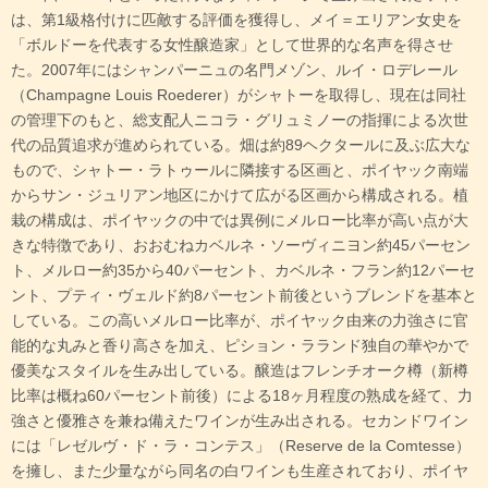
は、第1級格付けに匹敵する評価を獲得し、メイ＝エリアン女史を
「ボルドーを代表する女性醸造家」として世界的な名声を得させ
た。2007年にはシャンパーニュの名門メゾン、ルイ・ロデレール
（Champagne Louis Roederer）がシャトーを取得し、現在は同社
の管理下のもと、総支配人ニコラ・グリュミノーの指揮による次世
代の品質追求が進められている。畑は約89ヘクタールに及ぶ広大な
もので、シャトー・ラトゥールに隣接する区画と、ポイヤック南端
からサン・ジュリアン地区にかけて広がる区画から構成される。植
栽の構成は、ポイヤックの中では異例にメルロー比率が高い点が大
きな特徴であり、おおむねカベルネ・ソーヴィニヨン約45パーセン
ト、メルロー約35から40パーセント、カベルネ・フラン約12パーセ
ント、プティ・ヴェルド約8パーセント前後というブレンドを基本と
している。この高いメルロー比率が、ポイヤック由来の力強さに官
能的な丸みと香り高さを加え、ピション・ラランド独自の華やかで
優美なスタイルを生み出している。醸造はフレンチオーク樽（新樽
比率は概ね60パーセント前後）による18ヶ月程度の熟成を経て、力
強さと優雅さを兼ね備えたワインが生み出される。セカンドワイン
には「レゼルヴ・ド・ラ・コンテス」（Reserve de la Comtesse）
を擁し、また少量ながら同名の白ワインも生産されており、ポイヤ