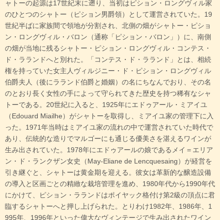
ャトーの起源は17世紀末に遡り、当初はピション・ロングヴィル家
のひとつのシャトー（ピション男爵領）として運営されていた。19
世紀半ばに家族間で領地が分割され、北側の畑がシャトー・ピショ
ン・ロングヴィル・バロン（通称「ピション・バロン」）に、南側
の畑が当地に残るシャトー・ピション・ロングヴィル・コンテス・
ド・ラランドへと別れた。「コンテス・ド・ラランド」とは、相続
権を持っていた女主人ヴィルジニー・ド・ピション・ロングヴィル
伯爵夫人（後にラランド伯爵と婚姻）の名にちなんでおり、その名
のとおり長く女性の手によって守られてきた歴史を持つ稀有なシャ
トーである。20世紀に入ると、1925年にエドゥアール・ミアイユ
（Edouard Miailhe）がシャトーを取得し、ミアイユ家の管理下に入
った。1971年当時はミアイユ家の流れの中で運営されていた時代で
あり、伝統的な造りでマルゴーにも通じる優美さを湛えるワインが
生み出されていた。1978年にエドゥアールの娘であるメイ＝エリア
ン・ド・ランクザン女史（May-Eliane de Lencquesaing）が経営を
引き継ぐと、シャトーは黄金期を迎える。彼女は革新的な醸造設備
の導入と区画ごとの精緻な栽培管理を進め、1980年代から1990年代
にかけて、ピション・ラランドはポイヤック格付け第2級の頂点に君
臨するシャトーへと押し上げられた。とりわけ1982年、1986年、1
995年、1996年といった偉大なヴィンテージで生み出されたワイン