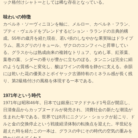
ック格付けシャトーとしては稀な存在となっている。
味わいの特徴
カベルネ・ソーヴィニヨンを軸に、メルロー、カベルネ・フラン、
プティ・ヴェルドをブレンドするピション・ラランドの古典的構
成。55年の歳月を経た現在、若い頃のしなやかな果実味はドライプ
ラム、黒スグリのリキュール、ザクロのコンフィへと昇華してい
る。グラスからは熟成由来の複雑なトリュフ、なめし革、紅茶葉、
葉巻の葉、シダーの香りが豊かに立ちのぼる。タンニンは完全に絹
のような質感へと変化し、酸はワインの骨格を静かに支える。余韻
には乾いた花の優美さとポイヤック古酒特有のミネラル感が長く残
り、第2級格付けの風格を体現する一本である。
1971年という時代
1971年は昭和46年。日本では銀座にマクドナルド1号店が開店し、
日清食品からカップヌードルが発売され、消費社会の新たな潮流が
生まれた年である。世界では8月にニクソン・ショックが起こり、ド
ルと金の交換停止という戦後経済体制の転換点を迎えた。半世紀を
超えた時を経たこの一本は、グラスの中にその時代の空気の重みを