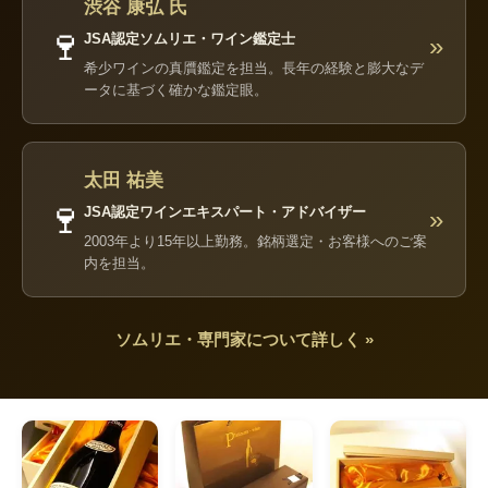
渋谷 康弘 氏
🍷
JSA認定ソムリエ・ワイン鑑定士
»
希少ワインの真贋鑑定を担当。長年の経験と膨大なデ
ータに基づく確かな鑑定眼。
太田 祐美
🍷
JSA認定ワインエキスパート・アドバイザー
»
2003年より15年以上勤務。銘柄選定・お客様へのご案
内を担当。
ソムリエ・専門家について詳しく »