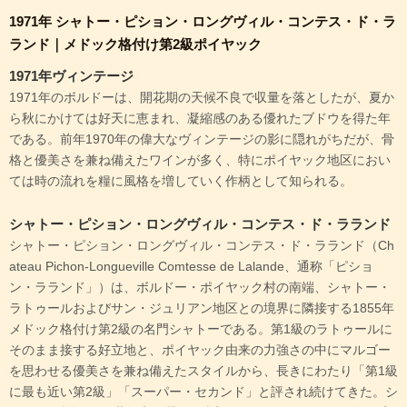
1971年 シャトー・ピション・ロングヴィル・コンテス・ド・ラ
ランド｜メドック格付け第2級ポイヤック
1971年ヴィンテージ
1971年のボルドーは、開花期の天候不良で収量を落としたが、夏か
ら秋にかけては好天に恵まれ、凝縮感のある優れたブドウを得た年
である。前年1970年の偉大なヴィンテージの影に隠れがちだが、骨
格と優美さを兼ね備えたワインが多く、特にポイヤック地区におい
ては時の流れを糧に風格を増していく作柄として知られる。
シャトー・ピション・ロングヴィル・コンテス・ド・ラランド
シャトー・ピション・ロングヴィル・コンテス・ド・ラランド（Ch
ateau Pichon-Longueville Comtesse de Lalande、通称「ピショ
ン・ラランド」）は、ボルドー・ポイヤック村の南端、シャトー・
ラトゥールおよびサン・ジュリアン地区との境界に隣接する1855年
メドック格付け第2級の名門シャトーである。第1級のラトゥールに
そのまま接する好立地と、ポイヤック由来の力強さの中にマルゴー
を思わせる優美さを兼ね備えたスタイルから、長きにわたり「第1級
に最も近い第2級」「スーパー・セカンド」と評され続けてきた。シ