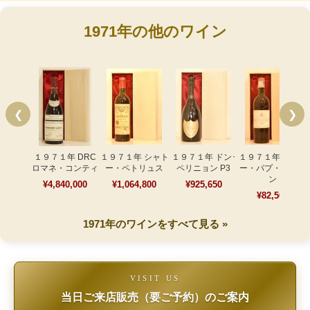
1971年の他のワイン
❮
❯
１９７１年 DRC
１９７１年 シャト
１９７１年 ドン･
１９７１年 シャト
ロマネ・コンティ
ー・ペトリュス
ペリニョン P3
ー・パプ・クレマ
ン
¥4,840,000
¥1,064,800
¥925,650
¥82,500
1971年のワインをすべて見る »
VISIT US
当日ご来店販売（要ご予約）のご案内