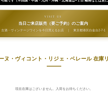
州・沖縄・北海道は+１日 離島などは更に+ となります。）
VISIT US
当日ご来店販売（要ご予約）のご案内
古酒・ヴィンテージワインを今日買えるお店
｜
東京都港区白金台2-7-1
ーヌ・ヴィコント・リジェ・ベレール 在庫
現在在庫はございません。入荷をお待ちください。