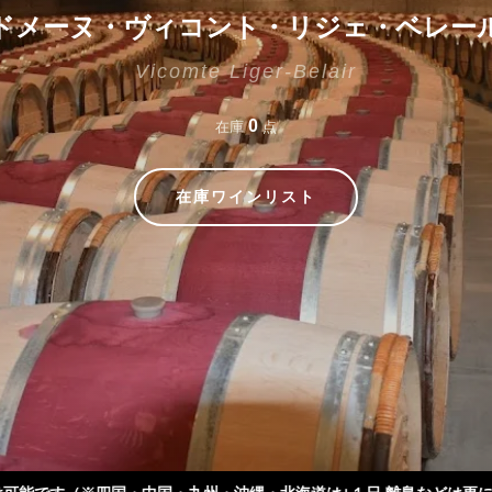
ドメーヌ・ヴィコント・リジェ・ベレー
Vicomte Liger-Belair
0
在庫
点
在庫ワインリスト