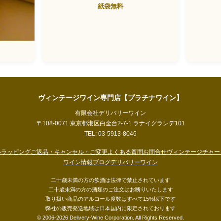
紙袋無料
ヴィンテージワイン専門店【プラチナワイン】
有限会社デリバリーワイン
〒108-0071 東京都港区白金台2-7-1 ラナイグランデ101
TEL: 03-5913-8046
い
ラッピング
ご返品・キャンセル・ご変更
よくある質問
お問合せ
ヴィンテージチャー
ワイン情報ブログ
デリバリーワイン
二十歳未満の方の飲酒は法律で禁止されています
二十歳未満の方の酒類のご注文はお断りいたします
取り扱い商品のアルコール度数はすべて15%以下です
弊社の販売発送地域は日本国内に限定されております
© 2006-2026 Delivery-Wine Corporation. All Rights Reserved.