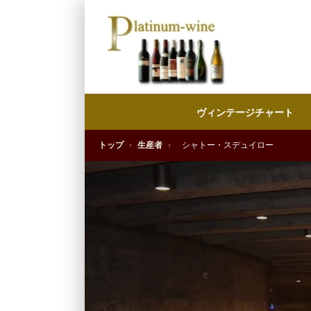
ヴィンテージチャート
トップ
›
生産者
›
シャトー・スデュイロー