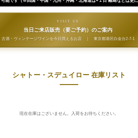
九州・沖縄・北海道は+１日 離島などは更に+ となります。）
VISIT US
当日ご来店販売（要ご予約）のご案内
古酒・ヴィンテージワインを今日買えるお店
｜
東京都港区白金台2-7-1
シャトー・スデュイロー 在庫リスト
現在在庫はございません。入荷をお待ちください。