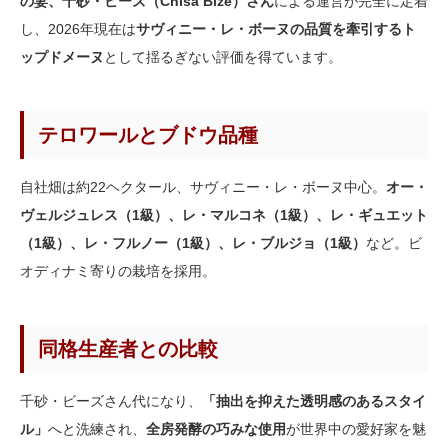
の妻、千砂・ビーズ（Chisa Bize）さん
による運営が完全に定着
し、2026年現在は
サヴィニー・レ・ボーヌの品質を牽引するト
ップドメーヌ
として揺るぎない評価を得ています。
テロワールとブドウ品種
自社畑は約22ヘクタール、サヴィニー・レ・ボーヌ中心。
オー・
ヴェルジュレス（1級）、レ・マルコネ（1級）、レ・ギュエット
（1級）、レ・フルノー（1級）、レ・ブルジョ（1級）
など。ビ
オディナミ寄りの栽培を採用。
同格生産者との比較
千砂・ビーズさん代になり、
「抽出を抑えた透明感のあるスタイ
ル」
へと洗練され、
全房発酵の巧みな使用
が世界中の愛好家を魅