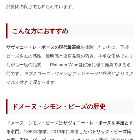
品質比の良さでも知られています。
こんな方におすすめ
サヴィニー・レ・ボーヌの現代最高峰
を体験したい方に。千砂・
ビーズさんの感性、透明感と全房発酵の巧み、手頃な価格であり
ながら一級の品質——Platinum Wine愛好家に強く推薦できる名
門です。
※ブルゴーニュワインはヴィンテージや区画によりスタ
イルが大きく異なります。
ドメーヌ・シモン・ビーズの歴史
ドメーヌ・シモン・ビーズは
サヴィニー・レ・ボーヌを本拠とす
る名門
。1880年創業。2013年に早世した
パトリック・ビーズ氏