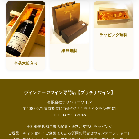
ラッピング無料
紙袋無料
全品木箱入り
ヴィンテージワイン専門店【プラチナワイン】
有限会社デリバリーワイン
〒108-0071 東京都港区白金台2-7-1 ラナイグランデ101
TEL: 03-5913-8046
会社概要
店舗ご来店
配送・送料
お支払い
ラッピング
ご返品・キャンセル・ご変更
よくある質問
お問合せ
ヴィンテージチャート