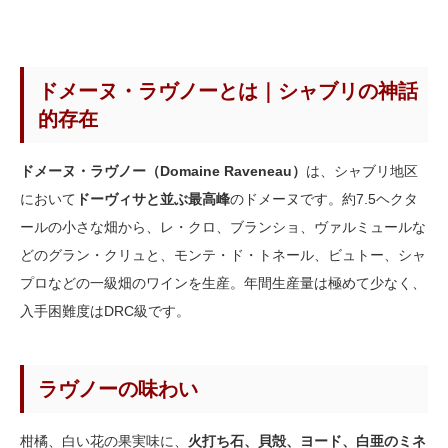
ドメーヌ・ラヴノーとは｜シャブリの神話
的存在
ドメーヌ・ラヴノー（Domaine Raveneau）
は、シャブリ地区
において
ドーヴィサと並ぶ最高峰
のドメーヌです。約7.5ヘクタ
ールの小さな畑から、レ・クロ、ブランショ、ヴァルミュールな
どのグラン・クリュと、モンテ・ド・トネール、ビュトー、シャ
プロなどの一級畑のワインを生産。年間生産量は極めて少なく、
入手困難度はDRC級です。
ラヴノーの味わい
柑橘、白い花の果実味に、
火打ち石、貝殻、ヨード、白亜のミネ