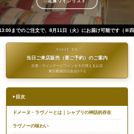
在庫ワインリスト
でのご注文で、8月11日（火）にお届け可能です（※四国・中国・九
VISIT US
当日ご来店販売（要ご予約）のご案内
古酒・ヴィンテージワインを今日買えるお店
東京都港区白金台2-7-1
目次
▶
ドメーヌ・ラヴノーとは｜シャブリの神話的存在
ラヴノーの味わい