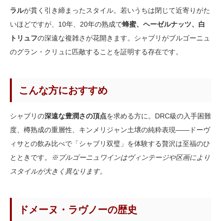
ラル
が貫く引き締まったスタイル。若いうちは閉じて近寄りがた
いほどですが、10年、20年の熟成で
蜂蜜、ヘーゼルナッツ、白
トリュフ
の深遠な複雑さが花開きます。シャブリがブルゴーニュ
のグラン・クリュに匹敵することを証明する存在です。
こんな方におすすめ
シャブリの
深遠な豊潤さの頂点
を求める方に。DRC級の入手困難
度、樽熟成の重層性、キンメリジャン土壌の純粋表現——ドーヴ
ィサとの飲み比べで「シャブリ双璧」を体験する贅沢は至福のひ
とときです。
※ブルゴーニュワインはヴィンテージや区画により
スタイルが大きく異なります。
ドメーヌ・ラヴノーの歴史