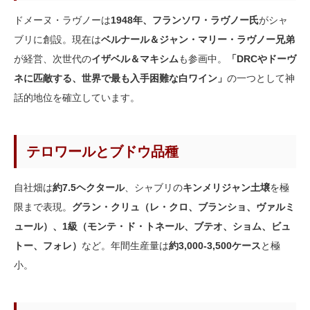
ドメーヌ・ラヴノーは
1948年、フランソワ・ラヴノー氏
がシャ
ブリに創設。現在は
ベルナール＆ジャン・マリー・ラヴノー兄弟
が経営、次世代の
イザベル＆マキシム
も参画中。
「DRCやドーヴ
ネに匹敵する、世界で最も入手困難な白ワイン」
の一つとして神
話的地位を確立しています。
テロワールとブドウ品種
自社畑は
約7.5ヘクタール
、シャブリの
キンメリジャン土壌
を極
限まで表現。
グラン・クリュ（レ・クロ、ブランショ、ヴァルミ
ュール）、1級（モンテ・ド・トネール、ブテオ、ショム、ビュ
トー、フォレ）
など。年間生産量は
約3,000-3,500ケース
と極
小。