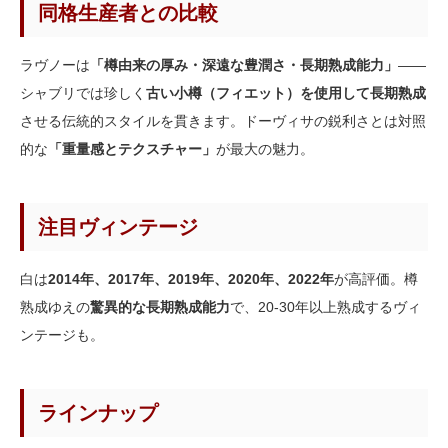
同格生産者との比較
ラヴノーは
「樽由来の厚み・深遠な豊潤さ・長期熟成能力」
——
シャブリでは珍しく
古い小樽（フィエット）を使用して長期熟成
させる伝統的スタイルを貫きます。ドーヴィサの鋭利さとは対照
的な
「重量感とテクスチャー」
が最大の魅力。
注目ヴィンテージ
白は
2014年、2017年、2019年、2020年、2022年
が高評価。樽
熟成ゆえの
驚異的な長期熟成能力
で、20-30年以上熟成するヴィ
ンテージも。
ラインナップ