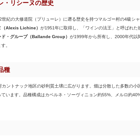
レ・リシーヌの歴史
2世紀の大修道院（プリューレ）に遡る歴史を持つマルゴー村の4級シ
exis Lichine）
が1951年に取得し、「ワインの法王」と呼ばれ
ド・グループ（Ballande Group）
が1999年から所有し、2000年
ます。
品種
ー村カントナック地区の砂利質土壌に広がります。畑は分散した多数の小
ています。品種構成はカベルネ・ソーヴィニョン約55%、メルロ約40