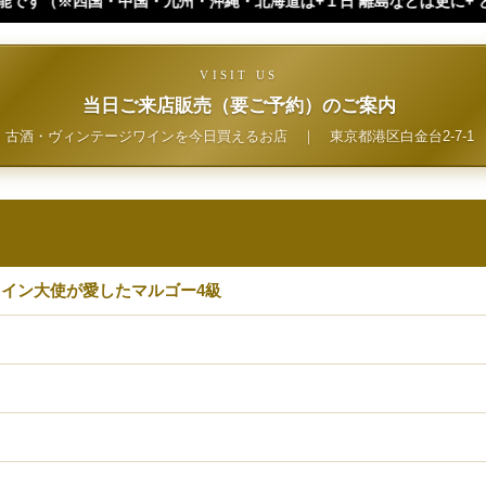
沖縄・北海道は+１日 離島などは更に+ となります。）
VISIT US
当日ご来店販売（要ご予約）のご案内
古酒・ヴィンテージワインを今日買えるお店
｜
東京都港区白金台2-7-1
イン大使が愛したマルゴー4級