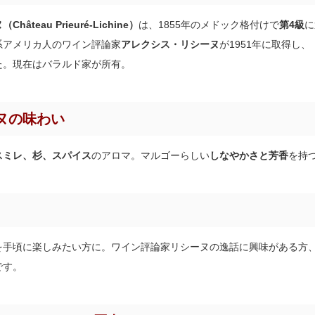
eau Prieuré-Lichine）
は、1855年のメドック格付けで
第4級
に
系アメリカ人のワイン評論家
アレクシス・リシーヌ
が1951年に取得し
た。現在はバラルド家が所有。
ヌの味わい
スミレ、杉、スパイス
のアロマ。マルゴーらしい
しなやかさと芳香
を持
を手頃に楽しみたい方に。ワイン評論家リシーヌの逸話に興味がある方
です。