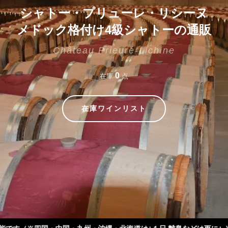
シャトー・プリューレ・リシーヌ
メドック格付け4級シャトーの通販
Château Prieuré-Lichine
0
在庫
点
在庫ワインリスト