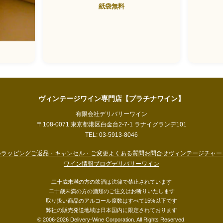
紙袋無料
ヴィンテージワイン専門店【プラチナワイン】
有限会社デリバリーワイン
〒108-0071 東京都港区白金台2-7-1 ラナイグランデ101
TEL: 03-5913-8046
い
ラッピング
ご返品・キャンセル・ご変更
よくある質問
お問合せ
ヴィンテージチャー
ワイン情報ブログ
デリバリーワイン
二十歳未満の方の飲酒は法律で禁止されています
二十歳未満の方の酒類のご注文はお断りいたします
取り扱い商品のアルコール度数はすべて15%以下です
弊社の販売発送地域は日本国内に限定されております
© 2006-2026 Delivery-Wine Corporation. All Rights Reserved.