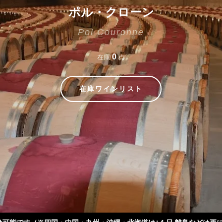
ポル・クローン
Pol Couronne
0
在庫
点
在庫ワインリスト