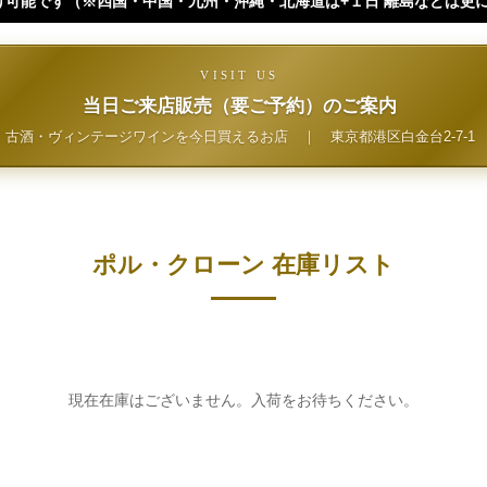
州・沖縄・北海道は+１日 離島などは更に+ となります。）
VISIT US
当日ご来店販売（要ご予約）のご案内
古酒・ヴィンテージワインを今日買えるお店
｜
東京都港区白金台2-7-1
ポル・クローン 在庫リスト
現在在庫はございません。入荷をお待ちください。