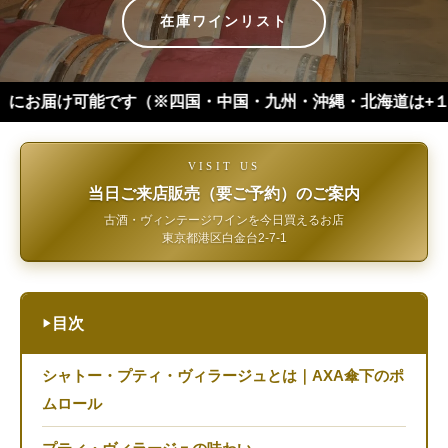
在庫ワインリスト
可能です（※四国・中国・九州・沖縄・北海道は+１日 離島などは
VISIT US
当日ご来店販売（要ご予約）のご案内
古酒・ヴィンテージワインを今日買えるお店
東京都港区白金台2-7-1
目次
▶
シャトー・プティ・ヴィラージュとは｜AXA傘下のポ
ムロール