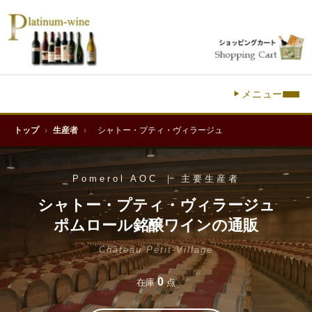
メニュー
トップ
›
生産者
›
シャトー・プティ・ヴィラージュ
Pomerol AOC ｜ 主要生産者
シャトー・プティ・ヴィラージュ
ポムロール銘醸ワインの通販
Château Petit-Village
0
在庫
点