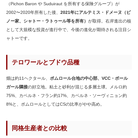
（Pichon Baron や Suduiraut を所有する保険グループ）が
2002〜2020年所有した後、
2021年にアルテミス・ドメーヌ（ピ
ノー家、シャトー・ラトゥール等を所有）
が取得。右岸進出の核
として大規模な投資が進行中で、今後の進化が期待される注目シ
ャトーです。
テロワールとブドウ品種
畑は約11ヘクタール、
ポムロール台地の中心部、VCC・ボール
ガール隣接
の好立地。粘土と砂利が混じる多層土壌。メルロ約
75%、カベルネ・フラン約17%、カベルネ・ソーヴィニョン約
8%と、ポムロールとしてはCSの比率がやや高め。
同格生産者との比較