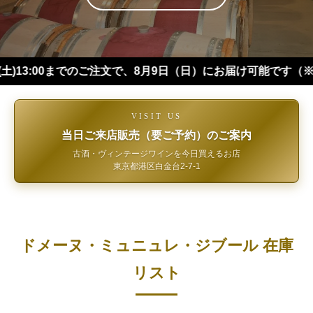
00までのご注文で、8月9日（日）にお届け可能です（※四国・中
VISIT US
当日ご来店販売（要ご予約）のご案内
古酒・ヴィンテージワインを今日買えるお店
東京都港区白金台2-7-1
ドメーヌ・ミュニュレ・ジブール 在庫
リスト