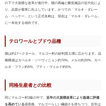
の下で大規模な改革が進行中。畑の再編と醸造施設の近代化によ
り、品質が着実に向上しています。かつての「マルキ・ダレー
ム・ベッケー」という正式名称は、現在は「マルキ・ダレーム」
に一本化する傾向です。
テロワールとブドウ品種
畑は約17ヘクタール、マルゴー村の砂利質土壌に広がります。品
種構成はカベルネ・ソーヴィニョン約70%、メルロ約20%、カベ
ルネ・フラン約5%、プティ・ヴェルド約5%。
同格生産者との比較
同じマルゴー村3級の中で、
近年の大規模改革により急速に評価
を高めている
成長株。マルゴーらしい繊細さを持ちつつ、近年は