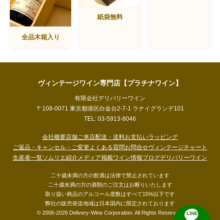
紙袋無料
全品木箱入り
ヴィンテージワイン専門店【プラチナワイン】
有限会社デリバリーワイン
〒108-0071 東京都港区白金台2-7-1 ラナイグランデ101
TEL: 03-5913-8046
会社概要
店舗ご来店
配送・送料
お支払い
ラッピング
ご返品・キャンセル・ご変更
よくある質問
お問合せ
ヴィンテージチャート
生産者一覧
ソムリエ紹介
メディア掲載
ワイン情報ブログ
デリバリーワイン
二十歳未満の方の飲酒は法律で禁止されています
二十歳未満の方の酒類のご注文はお断りいたします
取り扱い商品のアルコール度数はすべて15%以下です
弊社の販売発送地域は日本国内に限定されております
© 2006-2026 Delivery-Wine Corporation. All Rights Reserved.
LINE