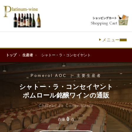
メニュー
トップ
›
生産者
›
シャトー・ラ・コンセイヤント
Pomerol AOC ｜ 主要生産者
シャトー・ラ・コンセイヤント
ポムロール銘醸ワインの通販
Château La Conseillante
0
在庫
点