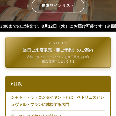
在庫ワインリスト
のご注文で、8月12日（水）にお届け可能です（※四国・中国・九
VISIT US
当日ご来店販売（要ご予約）のご案内
古酒・ヴィンテージワインを今日買えるお店
東京都港区白金台2-7-1
目次
▶
シャトー・ラ・コンセイヤントとは｜ペトリュスとシ
ュヴァル・ブランに隣接する名門