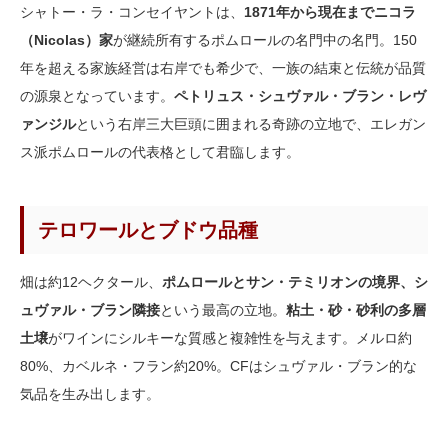
シャトー・ラ・コンセイヤントは、
1871年から現在までニコラ
（Nicolas）家
が継続所有するポムロールの名門中の名門。150
年を超える家族経営は右岸でも希少で、一族の結束と伝統が品質
の源泉となっています。
ペトリュス・シュヴァル・ブラン・レヴ
ァンジル
という右岸三大巨頭に囲まれる奇跡の立地で、エレガン
ス派ポムロールの代表格として君臨します。
テロワールとブドウ品種
畑は約12ヘクタール、
ポムロールとサン・テミリオンの境界、シ
ュヴァル・ブラン隣接
という最高の立地。
粘土・砂・砂利の多層
土壌
がワインにシルキーな質感と複雑性を与えます。メルロ約
80%、カベルネ・フラン約20%。CFはシュヴァル・ブラン的な
気品を生み出します。