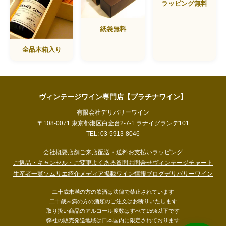
ラッピング無料
紙袋無料
全品木箱入り
ヴィンテージワイン専門店【プラチナワイン】
有限会社デリバリーワイン
〒108-0071 東京都港区白金台2-7-1 ラナイグランデ101
TEL: 03-5913-8046
会社概要
店舗ご来店
配送・送料
お支払い
ラッピング
ご返品・キャンセル・ご変更
よくある質問
お問合せ
ヴィンテージチャート
生産者一覧
ソムリエ紹介
メディア掲載
ワイン情報ブログ
デリバリーワイン
二十歳未満の方の飲酒は法律で禁止されています
二十歳未満の方の酒類のご注文はお断りいたします
取り扱い商品のアルコール度数はすべて15%以下です
弊社の販売発送地域は日本国内に限定されております