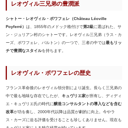
レオヴィル三兄弟の豊潤派
シャトー・レオヴィル・ポワフェレ（Château Léoville
Poyferré）
は、1855年のメドック格付けで
第2級
に選ばれた、サ
ン・ジュリアン村のシャトーです。レオヴィル三兄弟（ラス・カ
ーズ、ポワフェレ、バルトン）の一つで、三者の中では
最もリッ
チで豊潤なスタイル
を持ちます。
レオヴィル・ポワフェレの歴史
フランス革命後のレオヴィル領分割により誕生。長らく三兄弟の
中で最も地味な存在でしたが、
キュヴリエ家
が所有し、ディディ
エ・キュヴリエ氏の時代に
醸造コンサルタントの導入などを含む
改革
が功を奏し、2000年代以降は品質が劇的に向上。今やラ
ス・カーズに迫る評価を受けることも珍しくありません。現在も
キュヴリエ家による独立経営が続いています。