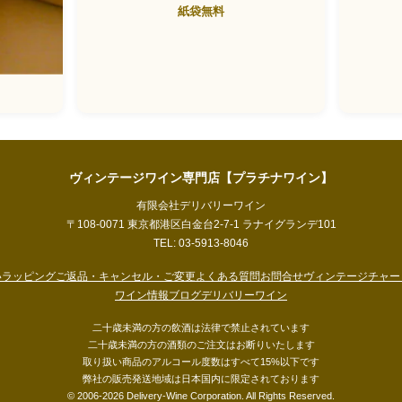
紙袋無料
ヴィンテージワイン専門店【プラチナワイン】
有限会社デリバリーワイン
〒108-0071 東京都港区白金台2-7-1 ラナイグランデ101
TEL: 03-5913-8046
い
ラッピング
ご返品・キャンセル・ご変更
よくある質問
お問合せ
ヴィンテージチャー
ワイン情報ブログ
デリバリーワイン
二十歳未満の方の飲酒は法律で禁止されています
二十歳未満の方の酒類のご注文はお断りいたします
取り扱い商品のアルコール度数はすべて15%以下です
弊社の販売発送地域は日本国内に限定されております
© 2006-2026 Delivery-Wine Corporation. All Rights Reserved.