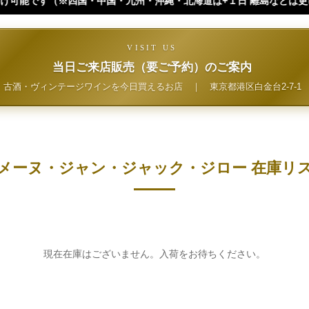
九州・沖縄・北海道は+１日 離島などは更に+ となります。）
VISIT US
当日ご来店販売（要ご予約）のご案内
古酒・ヴィンテージワインを今日買えるお店
｜
東京都港区白金台2-7-1
メーヌ・ジャン・ジャック・ジロー 在庫リ
現在在庫はございません。入荷をお待ちください。