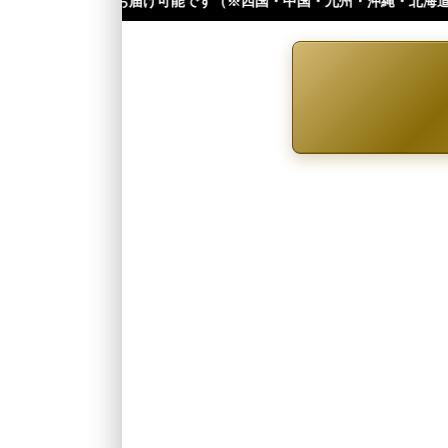
可能です（※四国・中国・九州・沖縄・北海道は+１日 離島などは更に+ と