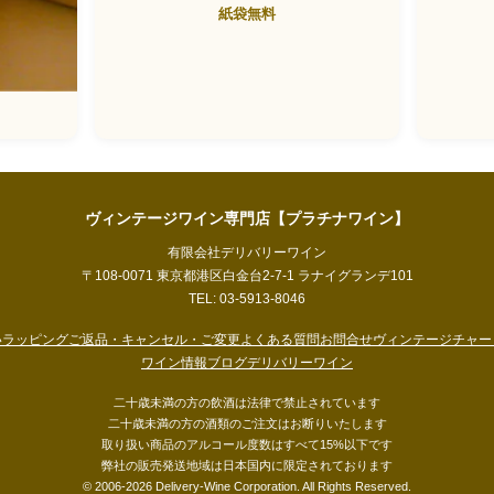
紙袋無料
ヴィンテージワイン専門店【プラチナワイン】
有限会社デリバリーワイン
〒108-0071 東京都港区白金台2-7-1 ラナイグランデ101
TEL: 03-5913-8046
い
ラッピング
ご返品・キャンセル・ご変更
よくある質問
お問合せ
ヴィンテージチャー
ワイン情報ブログ
デリバリーワイン
二十歳未満の方の飲酒は法律で禁止されています
二十歳未満の方の酒類のご注文はお断りいたします
取り扱い商品のアルコール度数はすべて15%以下です
弊社の販売発送地域は日本国内に限定されております
© 2006-2026 Delivery-Wine Corporation. All Rights Reserved.