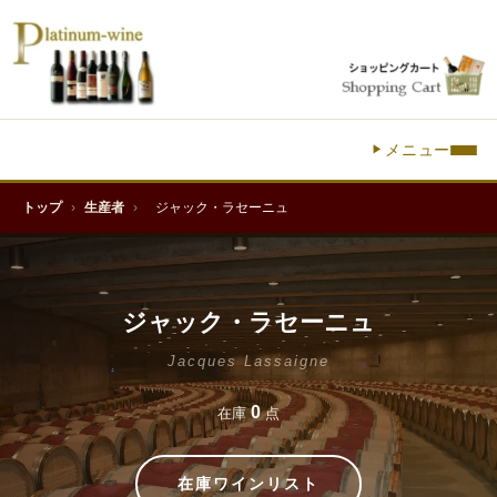
メニュー
トップ
›
生産者
›
ジャック・ラセーニュ
ジャック・ラセーニュ
Jacques Lassaigne
0
在庫
点
在庫ワインリスト