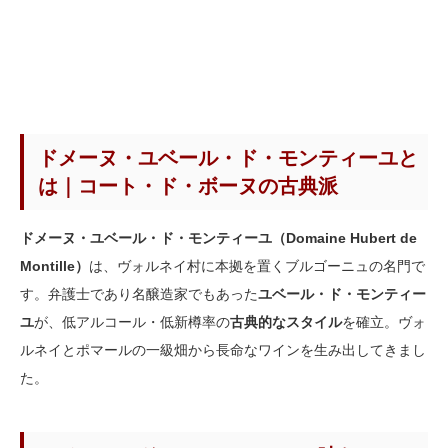
ドメーヌ・ユベール・ド・モンティーユと
は｜コート・ド・ボーヌの古典派
ドメーヌ・ユベール・ド・モンティーユ（Domaine Hubert de
Montille）
は、ヴォルネイ村に本拠を置くブルゴーニュの名門で
す。弁護士であり名醸造家でもあった
ユベール・ド・モンティー
ユ
が、低アルコール・低新樽率の
古典的なスタイル
を確立。ヴォ
ルネイとポマールの一級畑から長命なワインを生み出してきまし
た。