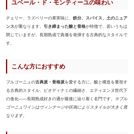
ユベール・ド・モンティーユの味わい
チェリー、ラズベリーの果実味に、
鉄分、スパイス、土のニュア
ンス
が重なります。
引き締まった酸と骨格
が特徴で、若いうちは
閉じていますが、長期熟成で真価を発揮する古典的なスタイルで
す。
こんな方におすすめ
ブルゴーニュの
古典派・骨格派
を愛する方に。酸と構造を重視す
る古典的スタイル、ビオディナミの繊細さ、エティエンヌ世代下
の進化——長期熟成好きの通が最後に辿り着く名門です。
※ブル
ゴーニュワインはヴィンテージや区画によりスタイルが大きく異
なります。