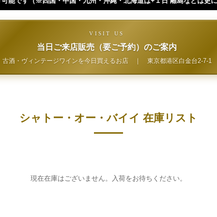
九州・沖縄・北海道は+１日 離島などは更に+ となります。）
VISIT US
当日ご来店販売（要ご予約）のご案内
古酒・ヴィンテージワインを今日買えるお店
｜
東京都港区白金台2-7-1
シャトー・オー・バイイ 在庫リスト
現在在庫はございません。入荷をお待ちください。