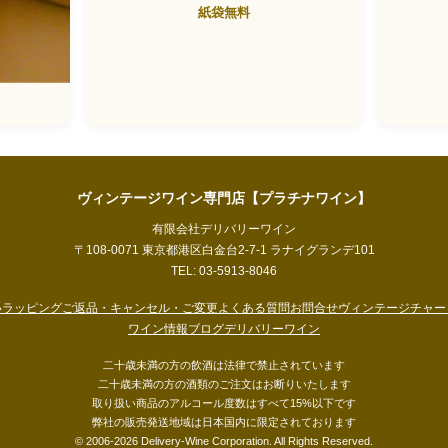
紙袋無料
ヴィンテージワイン専門店【プラチナワイン】
有限会社デリバリーワイン
〒108-0071 東京都港区白金台2-7-1 ラナイグランデ101
TEL: 03-5913-8046
い
ラッピング
ご返品・キャンセル・ご変更
よくある質問
お問合せ
ヴィンテージチャー
ワイン情報ブログ
デリバリーワイン
二十歳未満の方の飲酒は法律で禁止されています
二十歳未満の方の酒類のご注文はお断りいたします
取り扱い商品のアルコール度数はすべて15%以下です
弊社の販売発送地域は日本国内に限定されております
© 2006-2026 Delivery-Wine Corporation. All Rights Reserved.