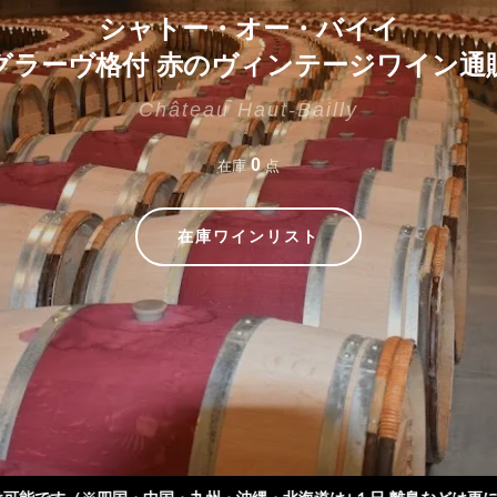
シャトー・オー・バイイ
グラーヴ格付 赤のヴィンテージワイン通
Château Haut-Bailly
0
在庫
点
在庫ワインリスト