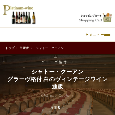
メニュー
トップ
›
生産者
›
シャトー・クーアン
グラーヴ格付 白
シャトー・クーアン
グラーヴ格付 白のヴィンテージワイン
通販
Château Couhins
0
在庫
点