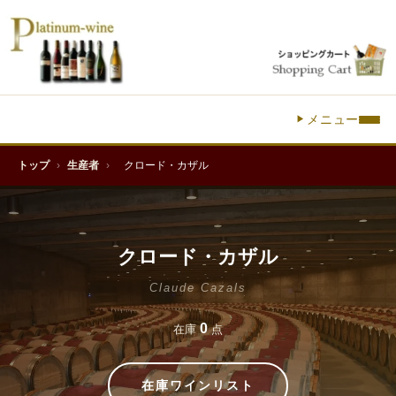
メニュー
トップ
›
生産者
›
クロード・カザル
クロード・カザル
Claude Cazals
0
在庫
点
在庫ワインリスト