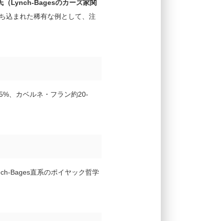
（Lynch-Bagesのカーズ家関
ち込まれた稀有な例として、注
5%、カベルネ・フラン約20-
ch-Bages直系のポイヤック哲学