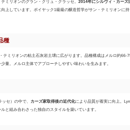
・テミリオンのグラン・クリュ・クラッセ。
2014年にシルヴィ・カーズ氏
に向上しています。ポイヤック1級級の醸造哲学がサン・テミリオンに持
品種
サン・テミリオンの粘土石灰岩土壌に広がります。品種構成はメルロ約66-7
ン少量。メルロ主体でアプローチしやすい味わいを生みます。
ラッセ）の中で、
カーズ家取得後の近代化
により品質が着実に向上。Lyn
ールと組み合わさった独自のスタイルを築いています。