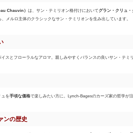
 Chauvin）
は、サン・テミリオン格付けにおいて
グラン・クリュ・
から、メルロ主体のクラシックなサン・テミリオンを生み出しています。
い
パイスとフローラルなアロマ。親しみやすくバランスの良いサン・テミ
リュを
手頃な価格
で楽しみたい方に。Lynch-Bagesのカーズ家の哲学
ァンの歴史