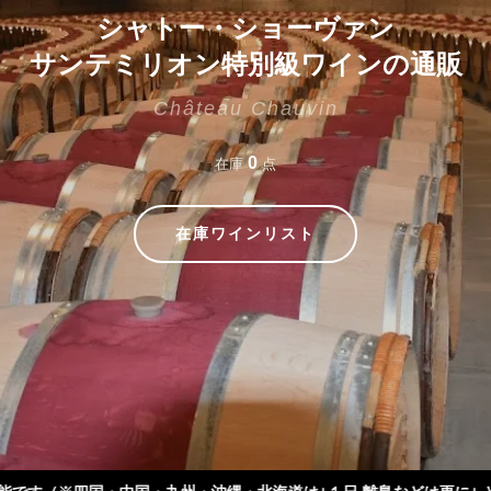
シャトー・ショーヴァン
サンテミリオン特別級ワインの通販
Château Chauvin
0
在庫
点
在庫ワインリスト