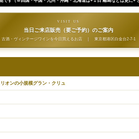
沖縄・北海道は+１日 離島などは更に+ となります。）
VISIT US
当日ご来店販売（要ご予約）のご案内
古酒・ヴィンテージワインを今日買えるお店
｜
東京都港区白金台2-7-1
ミリオンの小規模グラン・クリュ