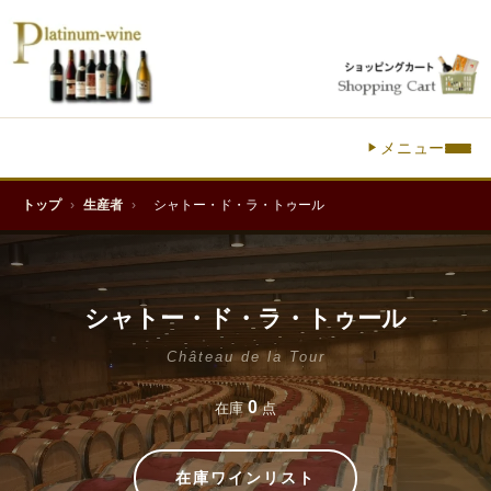
メニュー
トップ
›
生産者
›
シャトー・ド・ラ・トゥール
シャトー・ド・ラ・トゥール
Château de la Tour
0
在庫
点
在庫ワインリスト