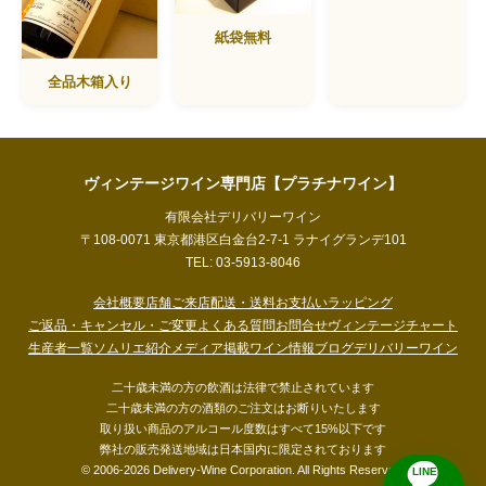
紙袋無料
全品木箱入り
ヴィンテージワイン専門店【プラチナワイン】
有限会社デリバリーワイン
〒108-0071 東京都港区白金台2-7-1 ラナイグランデ101
TEL: 03-5913-8046
会社概要
店舗ご来店
配送・送料
お支払い
ラッピング
ご返品・キャンセル・ご変更
よくある質問
お問合せ
ヴィンテージチャート
生産者一覧
ソムリエ紹介
メディア掲載
ワイン情報ブログ
デリバリーワイン
二十歳未満の方の飲酒は法律で禁止されています
二十歳未満の方の酒類のご注文はお断りいたします
取り扱い商品のアルコール度数はすべて15%以下です
弊社の販売発送地域は日本国内に限定されております
© 2006-2026 Delivery-Wine Corporation. All Rights Reserved.
LINE