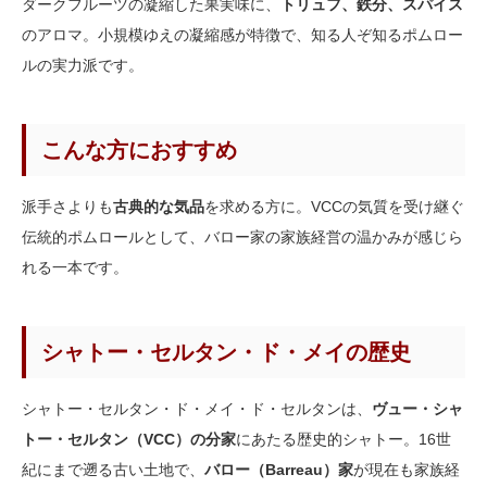
ダークフルーツの凝縮した果実味に、
トリュフ、鉄分、スパイス
のアロマ。小規模ゆえの凝縮感が特徴で、知る人ぞ知るポムロー
ルの実力派です。
こんな方におすすめ
派手さよりも
古典的な気品
を求める方に。VCCの気質を受け継ぐ
伝統的ポムロールとして、バロー家の家族経営の温かみが感じら
れる一本です。
シャトー・セルタン・ド・メイの歴史
シャトー・セルタン・ド・メイ・ド・セルタンは、
ヴュー・シャ
トー・セルタン（VCC）の分家
にあたる歴史的シャトー。16世
紀にまで遡る古い土地で、
バロー（Barreau）家
が現在も家族経