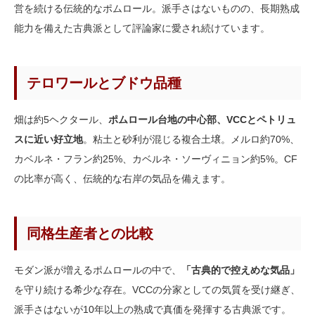
営を続ける伝統的なポムロール。派手さはないものの、長期熟成
能力を備えた古典派として評論家に愛され続けています。
テロワールとブドウ品種
畑は約5ヘクタール、
ポムロール台地の中心部、VCCとペトリュ
スに近い好立地
。粘土と砂利が混じる複合土壌。メルロ約70%、
カベルネ・フラン約25%、カベルネ・ソーヴィニョン約5%。CF
の比率が高く、伝統的な右岸の気品を備えます。
同格生産者との比較
モダン派が増えるポムロールの中で、
「古典的で控えめな気品」
を守り続ける希少な存在。VCCの分家としての気質を受け継ぎ、
派手さはないが10年以上の熟成で真価を発揮する古典派です。