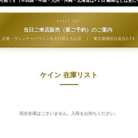
州・沖縄・北海道は+１日 離島などは更に+ となります。）
VISIT US
当日ご来店販売（要ご予約）のご案内
古酒・ヴィンテージワインを今日買えるお店
｜
東京都港区白金台2-7-1
ケイン 在庫リスト
現在在庫はございません。入荷をお待ちください。