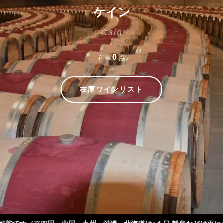
ケイン
Cain
0
在庫
点
在庫ワインリスト