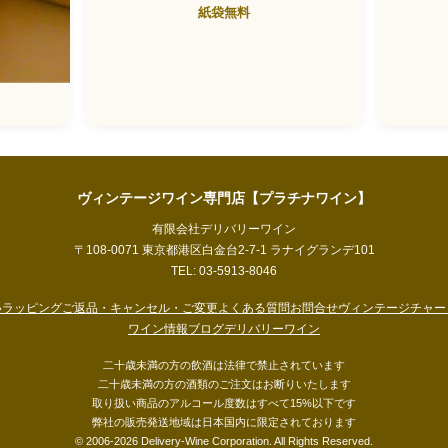
紙袋無料
ヴィンテージワイン専門店【プラチナワイン】
有限会社デリバリーワイン
〒108-0071 東京都港区白金台2-7-1 ラナイグランデ101
TEL: 03-5913-8046
い
ラッピング
ご返品・キャンセル・ご変更
よくある質問
お問合せ
ヴィンテージチャー
ワイン情報ブログ
デリバリーワイン
二十歳未満の方の飲酒は法律で禁止されています
二十歳未満の方の酒類のご注文はお断りいたします
取り扱い商品のアルコール度数はすべて15%以下です
弊社の販売発送地域は日本国内に限定されております
© 2006-2026 Delivery-Wine Corporation. All Rights Reserved.