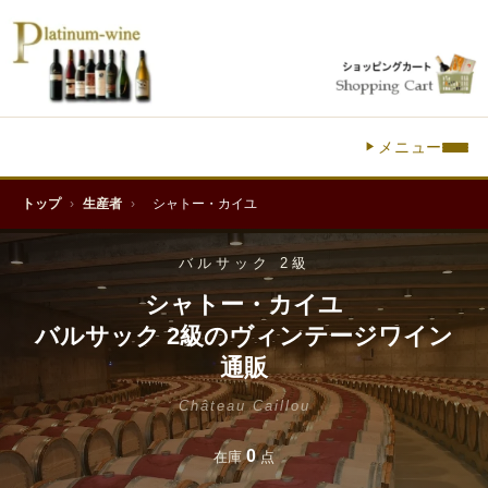
メニュー
トップ
›
生産者
›
シャトー・カイユ
バルサック 2級
シャトー・カイユ
バルサック 2級のヴィンテージワイン
通販
Château Caillou
0
在庫
点