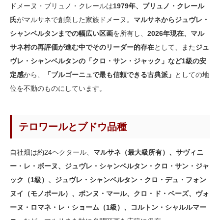
ドメーヌ・ブリュノ・クレールは
1979年、ブリュノ・クレール
氏
がマルサネで創業した家族ドメーヌ。
マルサネからジュヴレ・
シャンベルタンまでの幅広い区画
を所有し、
2026年現在、マル
サネ村の再評価が進む中でそのリーダー的存在
として、また
ジュ
ヴレ・シャンベルタンの「クロ・サン・ジャック」など1級の安
定感
から、
「ブルゴーニュで最も信頼できる古典派」
としての地
位を不動のものにしています。
テロワールとブドウ品種
自社畑は約24ヘクタール、
マルサネ（最大級所有）、サヴィニ
ー・レ・ボーヌ、ジュヴレ・シャンベルタン・クロ・サン・ジャ
ック（1級）、ジュヴレ・シャンベルタン・クロ・デュ・フォン
ヌイ（モノポール）、ボンヌ・マール、クロ・ド・ベーズ、ヴォ
ーヌ・ロマネ・レ・ショーム（1級）、コルトン・シャルルマー