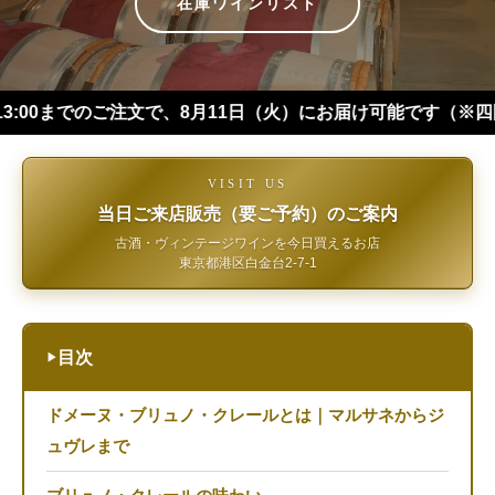
在庫ワインリスト
のご注文で、8月11日（火）にお届け可能です（※四国・中国・九
VISIT US
当日ご来店販売（要ご予約）のご案内
古酒・ヴィンテージワインを今日買えるお店
東京都港区白金台2-7-1
目次
▶
ドメーヌ・ブリュノ・クレールとは｜マルサネからジ
ュヴレまで