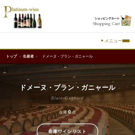
メニュー
トップ
›
生産者
›
ドメーヌ・ブラン・ガニャール
ドメーヌ・ブラン・ガニャール
Blain-Gagnard
0
在庫
点
在庫ワインリスト