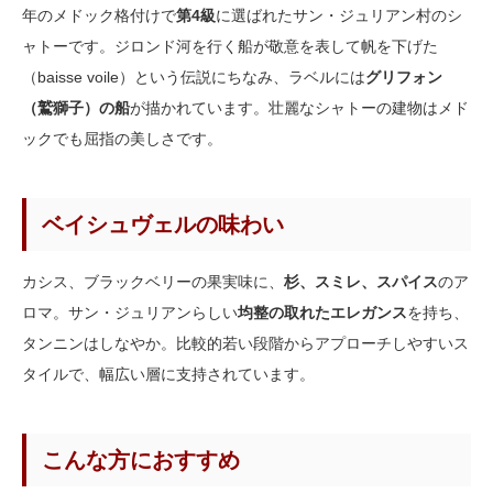
年のメドック格付けで
第4級
に選ばれたサン・ジュリアン村のシ
ャトーです。ジロンド河を行く船が敬意を表して帆を下げた
（baisse voile）という伝説にちなみ、ラベルには
グリフォン
（鷲獅子）の船
が描かれています。壮麗なシャトーの建物はメド
ックでも屈指の美しさです。
ベイシュヴェルの味わい
カシス、ブラックベリーの果実味に、
杉、スミレ、スパイス
のア
ロマ。サン・ジュリアンらしい
均整の取れたエレガンス
を持ち、
タンニンはしなやか。比較的若い段階からアプローチしやすいス
タイルで、幅広い層に支持されています。
こんな方におすすめ