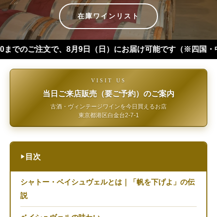
在庫ワインリスト
注文で、8月9日（日）にお届け可能です（※四国・中国・九州・沖
VISIT US
当日ご来店販売（要ご予約）のご案内
古酒・ヴィンテージワインを今日買えるお店
東京都港区白金台2-7-1
目次
▶
シャトー・ベイシュヴェルとは｜「帆を下げよ」の伝
説