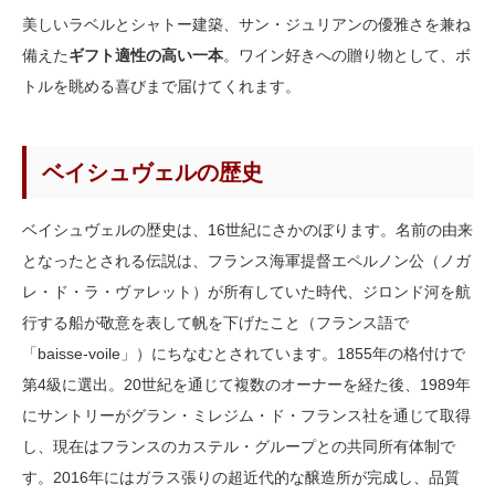
美しいラベルとシャトー建築、サン・ジュリアンの優雅さを兼ね
備えた
ギフト適性の高い一本
。ワイン好きへの贈り物として、ボ
トルを眺める喜びまで届けてくれます。
ベイシュヴェルの歴史
ベイシュヴェルの歴史は、16世紀にさかのぼります。名前の由来
となったとされる伝説は、フランス海軍提督エペルノン公（ノガ
レ・ド・ラ・ヴァレット）が所有していた時代、ジロンド河を航
行する船が敬意を表して帆を下げたこと（フランス語で
「baisse-voile」）にちなむとされています。1855年の格付けで
第4級に選出。20世紀を通じて複数のオーナーを経た後、1989年
にサントリーがグラン・ミレジム・ド・フランス社を通じて取得
し、現在はフランスのカステル・グループとの共同所有体制で
す。2016年にはガラス張りの超近代的な醸造所が完成し、品質