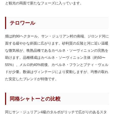
と観光の両面で新たなフェーズに入っています。
テロワール
畑は約90ヘクタール、サン・ジュリアン村の南端、ジロンド河に
面する緩やかな斜面に広がります。砂利質の丘陵と河に近い温暖
な微気候が、晩熟品種であるカベルネ・ソーヴィニョンの完熟を
助けます。品種構成はカベルネ・ソーヴィニョン主体（約50〜
55%）、メルロ約40%前後、カベルネ・フランとプティ・ヴェル
ドが少量。数値はヴィンテージにより変動しますが、均整の取れ
た安定したブレンドが特徴です。
同格シャトーとの比較
同じサン・ジュリアン4級のタルボがリッチで広がりのあるスタ