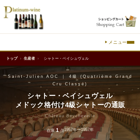
メニュー
トップ
›
生産者
›
シャトー・ベイシュヴェル
Saint-Julien AOC ｜ 4級 (Quatrième Grand
Cru Classé)
シャトー・ベイシュヴェル
メドック格付け4級シャトーの通販
Château Beychevelle
1957年〜1957年
1
在庫
点