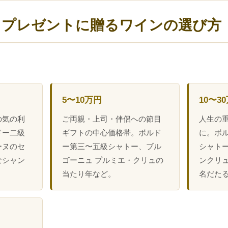
日プレゼントに贈るワインの選び方
5〜10万円
10〜3
の気の利
ご両親・上司・伴侶への節目
人生の
ドー二級
ギフトの中心価格帯。ボルド
に。ボ
ーヌのセ
ー第三〜五級シャトー、ブル
シャトー
なシャン
ゴーニュ プルミエ・クリュの
ンクリュ、
。
当たり年など。
名だた