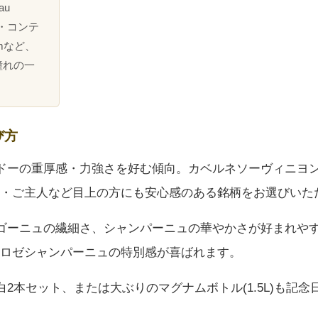
au
ネ・コンテ
uemなど、
憧れの一
び方
ルドーの重厚感・力強さを好む傾向。カベルネソーヴィニヨン
・ご主人など目上の方にも安心感のある銘柄をお選びいた
ルゴーニュの繊細さ、シャンパーニュの華やかさが好まれや
ロゼシャンパーニュの特別感が喜ばれます。
赤白2本セット、または大ぶりのマグナムボトル(1.5L)も記