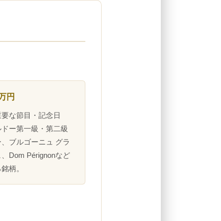
0万円
重要な節目・記念日
ルドー第一級・第二級
、ブルゴーニュ グラ
Dom Pérignonなど
る銘柄。