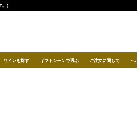
ワインを探す
ギフトシーンで選ぶ
ご注文に関して
ヘ
22歳の誕生日プレゼント
生まれ年のワイン・贈り