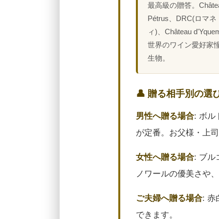
最高級の贈答。Châte
Pétrus、DRC(ロマ
ィ)、Château d'Yq
世界のワイン愛好家
生物。
👤 贈る相手別の選
男性へ贈る場合
: ボ
が定番。お父様・上司
女性へ贈る場合
: ブ
ノワールの優美さや、
ご夫婦へ贈る場合
: 
できます。