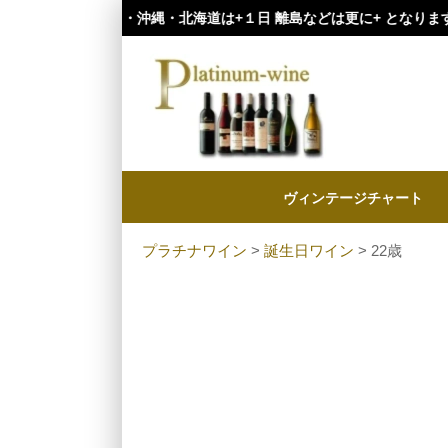
・九州・沖縄・北海道は+１日 離島などは更に+ となります。）
ヴィンテージチャート
プラチナワイン
>
誕生日ワイン
> 22歳