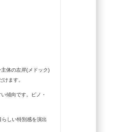
主体の左岸(メドック)
だけます。
すい傾向です。ピノ・
念日らしい特別感を演出