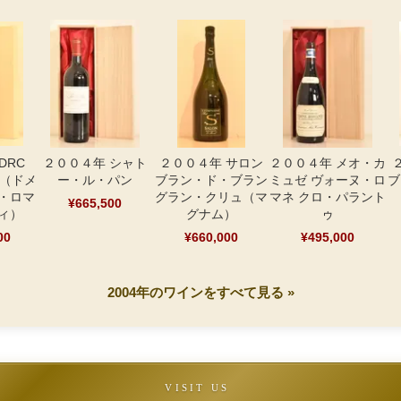
DRC
２００４年 シャト
２００４年 サロン
２００４年 メオ・カ
 （ドメ
ー・ル・パン
ブラン・ド・ブラン
ミュゼ ヴォーヌ・ロ
ブ
・ロマ
グラン・クリュ（マ
マネ クロ・パラント
¥665,500
ィ）
グナム）
ゥ
00
¥660,000
¥495,000
2004年のワインをすべて見る »
VISIT US