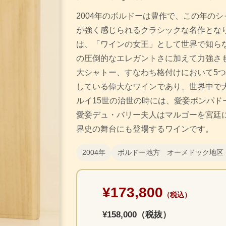
2004年のボルドーは豊作で、この年の
が強く感じられるクラシックな名作となり
は、「ワインの女王」として世界で知ら
の圧倒的なエレガントさに加えて力強さ
大シャトー、すなわち格付けにおいて5
している偉大なワインであり、世界中で大
ルイ15世の治世の時には、愛妾ポンパド
愛妾デュ・バリー夫人はマルゴーを宮廷
界史の舞台にも登場するワインです。
2004年
ボルドー地方 オーメドック地区
¥173,800
（税込）
¥158,000（税抜）