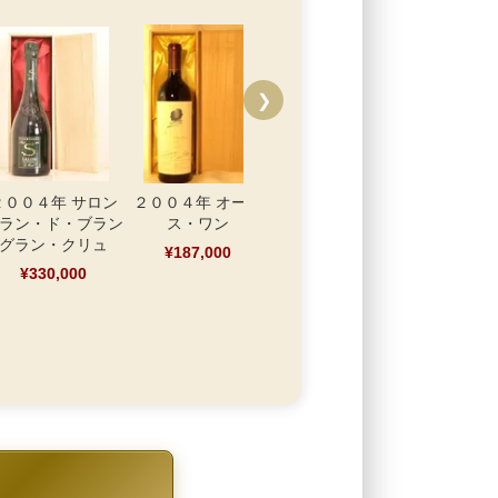
❯
２００４年 サロン
２００４年 オーパ
２００４年 シャト
２００４年
ラン・ド・ブラン
ス・ワン
ー・ラトゥール
ー・シュヴ
グラン・クリュ
ラ
¥187,000
¥165,000
¥330,000
¥137,