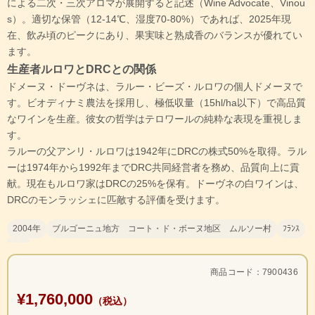
による二次・三次アロマが展開すると記述（Wine Advocate、Vinou
s）。適切な保管（12-14℃、湿度70-80%）であれば、2025年現
在、飲み頃のピークにあり、果実味と熟成香のバランスが優れてい
ます。
生産者ルロワとDRCとの関係
ドメーヌ・ドーヴネは、ラルー・ビーズ・ルロワの個人ドメーヌで
す。ビオディナミ農法を採用し、極低収量（15hl/ha以下）で高品質
なワインを生産。彼女の哲学はテロワールの純粋な表現を重視しま
す。
ラルーの父アンリ・ルロワは1942年にDRCの株式50%を取得。ラル
ーは1974年から1992年までDRC共同経営者を務め、品質向上に貢
献。現在もルロワ家はDRCの25%を保有。ドーヴネの白ワインは、
DRCのモンラッシェに匹敵する評価を受けます。
2004年
ブルゴーニュ地方 コート・ド・ボーヌ地区 ムルソー村
ﾌﾗﾝｽ
商品コード：7900436
¥1,760,000
（税込）