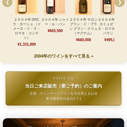
❮
❯
２００４年 DRC
２００４年 シャト
２００４年 サロン
２００４年 メオ・
ラ・ターシュ （ド
ー・ル・パン
ブラン・ド・ブラ
カミュゼ ヴォー
メーヌ・ド・ラ・
ン グラン・クリュ
ヌ・ロマネ クロ・
¥665,500
ロマネ・コンテ
（マグナム）
パラントゥ
ィ）
¥660,000
¥495,000
¥1,331,000
2004年のワインをすべて見る »
VISIT US
当日ご来店販売（要ご予約）のご案内
古酒・ヴィンテージワインを今日買えるお店
東京都港区白金台2-7-1