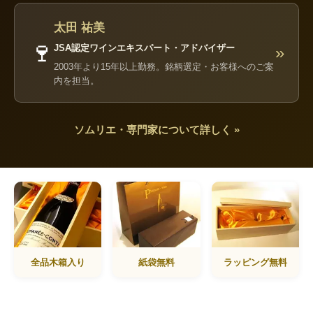
太田 祐美
🍷
JSA認定ワインエキスパート・アドバイザー
»
2003年より15年以上勤務。銘柄選定・お客様へのご案
内を担当。
ソムリエ・専門家について詳しく »
全品木箱入り
紙袋無料
ラッピング無料