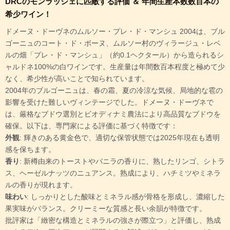
DRCのモンラッシェに匹敵する評価 ＆ 年間生産本数数百本の
希少ワイン！
ドメーヌ・ドーヴネのムルソー・プレ・ド・マンシュ 2004は、ブル
ゴーニュのコート・ド・ボーヌ、ムルソー村のヴィラージュ・レベ
ルの畑「プレ・ド・マンシュ」（約0.1ヘクタール）から造られるシ
ャルドネ100%の白ワインです。生産量は年間数百本程度と極めて少
なく、希少性が高いことで知られています。
2004年のブルゴーニュは、春の霜、夏の冷涼な気候、局地的な雹の
影響を受けた難しいヴィンテージでした。ドメーヌ・ドーヴネで
は、厳格なブドウ選別とビオディナミ農法により高品質なブドウを
確保。以下は、専門家による評価に基づく特徴です：
外観
: 輝きのある黄金色で、適切な保管状態では2025年現在も透明
感を保ちます。
香り
: 新樽由来のトーストやバニラの香りに、熟したリンゴ、シトラ
ス、ヘーゼルナッツのニュアンス。熟成により、ハチミツやミネラ
ルの香りが現れます。
味わい
: しっかりとした酸味とミネラル感が骨格を形成し、濃縮した
果実味がバランス。クリーミーな質感と長い余韻が特徴です。
批評家は「緻密な構造とミネラルの強さが際立つ」と評価し、熟成