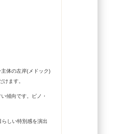
主体の左岸(メドック)
だけます。
すい傾向です。ピノ・
念日らしい特別感を演出