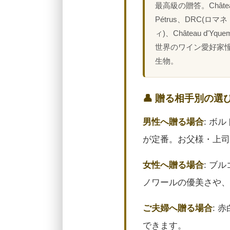
最高級の贈答。Châte
Pétrus、DRC(ロマ
ィ)、Château d'Yq
世界のワイン愛好家
生物。
👤 贈る相手別の選
男性へ贈る場合
: ボ
が定番。お父様・上司
女性へ贈る場合
: ブ
ノワールの優美さや、
ご夫婦へ贈る場合
: 
できます。