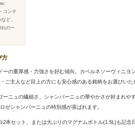
au
ネ・コンテ
uemなど、
憧れの一
び方
ルドーの重厚感・力強さを好む傾向。カベルネソーヴィニヨン
・ご主人など目上の方にも安心感のある銘柄をお選びいた
ルゴーニュの繊細さ、シャンパーニュの華やかさが好まれや
ロゼシャンパーニュの特別感が喜ばれます。
赤白2本セット、または大ぶりのマグナムボトル(1.5L)も記