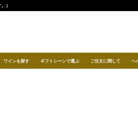
ワインを探す
ギフトシーンで選ぶ
ご注文に関して
ヘ
43歳の誕生日プレゼント
生まれ年のワイン・贈り