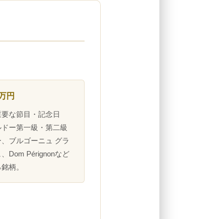
0万円
重要な節目・記念日
ルドー第一級・第二級
、ブルゴーニュ グラ
Dom Pérignonなど
る銘柄。