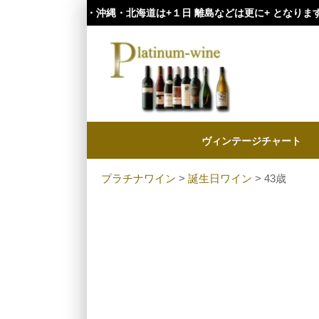
・九州・沖縄・北海道は+１日 離島などは更に+ となります。）
ヴィンテージチャート
プラチナワイン
>
誕生日ワイン
> 43歳