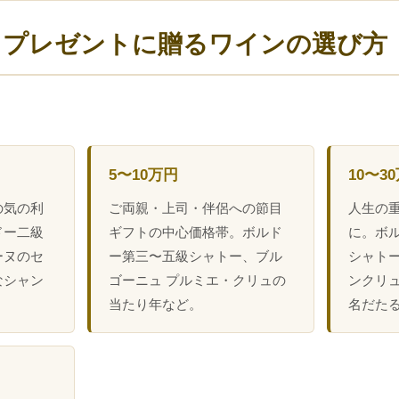
日プレゼントに贈るワインの選び方
5〜10万円
10〜3
の気の利
ご両親・上司・伴侶への節目
人生の
ドー二級
ギフトの中心価格帯。ボルド
に。ボ
ーヌのセ
ー第三〜五級シャトー、ブル
シャトー
なシャン
ゴーニュ プルミエ・クリュの
ンクリュ、
。
当たり年など。
名だた