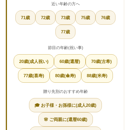
近い年齢の方へ
71歳
72歳
73歳
75歳
76歳
77歳
節目の年齢(祝い事)
20歳(成人祝い)
60歳(還暦)
70歳(古希)
77歳(喜寿)
80歳(傘寿)
88歳(米寿)
贈り先別のおすすめ年齢
🎓 お子様・お孫様に(成人20歳)
🌸 ご両親に(還暦60歳)