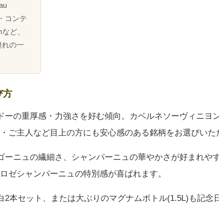
au
ネ・コンテ
uemなど、
憧れの一
び方
ルドーの重厚感・力強さを好む傾向。カベルネソーヴィニヨン
・ご主人など目上の方にも安心感のある銘柄をお選びいた
ルゴーニュの繊細さ、シャンパーニュの華やかさが好まれや
ロゼシャンパーニュの特別感が喜ばれます。
赤白2本セット、または大ぶりのマグナムボトル(1.5L)も記