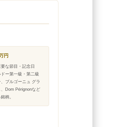
0万円
重要な節目・記念日
ルドー第一級・第二級
、ブルゴーニュ グラ
Dom Pérignonなど
る銘柄。