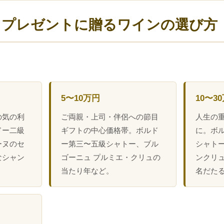
日プレゼントに贈るワインの選び方
5〜10万円
10〜3
の気の利
ご両親・上司・伴侶への節目
人生の
ドー二級
ギフトの中心価格帯。ボルド
に。ボ
ーヌのセ
ー第三〜五級シャトー、ブル
シャトー
なシャン
ゴーニュ プルミエ・クリュの
ンクリュ、
。
当たり年など。
名だた