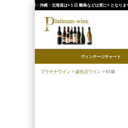
・九州・沖縄・北海道は+１日 離島などは更に+ となります。）
ヴィンテージチャート
プラチナワイン
>
誕生日ワイン
> 67歳