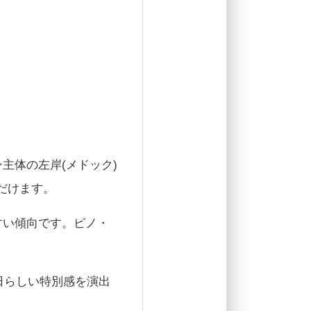
主体の左岸(メドック)
だけます。
すい傾向です。ピノ・
念日らしい特別感を演出