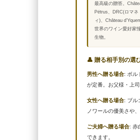
最高級の贈答。Châte
Pétrus、DRC(ロマ
ィ)、Château d'Yq
世界のワイン愛好家
生物。
👤 贈る相手別の選
男性へ贈る場合
: ボ
が定番。お父様・上司
女性へ贈る場合
: ブ
ノワールの優美さや、
ご夫婦へ贈る場合
: 
できます。