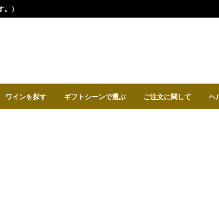
ワインを探す
ギフトシーンで選ぶ
ご注文に関して
ヘ
67歳の誕生日プレゼント
生まれ年のワイン・贈り