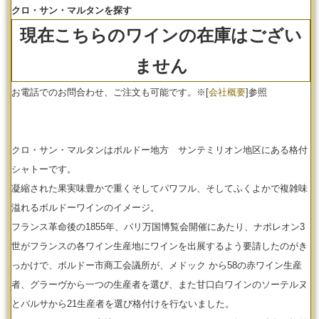
クロ・サン・マルタンを探す
現在こちらのワインの在庫はござい
ません
お電話でのお問合わせ、ご注文も可能です。
※[
会社概要
]参照
クロ・サン・マルタンはボルドー地方 サンテミリオン地区にある格付
シャトーです。
凝縮された果実味豊かで重くそしてパワフル、そしてふくよかで複雑味
溢れるボルドーワインのイメージ。
フランス革命後の1855年、パリ万国博覧会開催にあたり、ナポレオン3
世がフランスの各ワイン生産地にワインを出展するよう要請したのがき
っかけで、ボルドー市商工会議所が、メドック から58の赤ワイン生産
者、グラーヴから一つの生産者を選び、また甘口白ワインのソーテルヌ
とバルサから21生産者を選び格付けを行ないました。