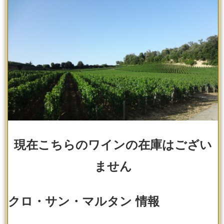
お支払い方法
配送・送料
ご返品に関して
無料ラッピング
お客様の声
現在こちらのワインの在庫はござい
プラチナワインワイン情報
ません
ヴィンテージワインチャート
生産者から選ぶ
クロ・サン・マルタン 情報
ワインショップ【デリバリーワイン】