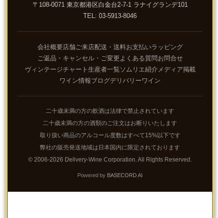
〒108-0071 東京都港区白金台2-7-1 ラナイグランデ101
TEL: 03-5913-8046
会社概要
店舗ご来店
配送・送料
お支払い
ラッピング
ご返品・キャンセル・ご変更
よくある質問
お問合せ
ヴィンテージチャート
生産者一覧
ソムリエ紹介
メディア掲載
ワイン情報ブログ
デリバリーワイン
二十歳未満の方の飲酒は法律で禁止されています
二十歳未満の方の酒類のご注文はお断りいたします
取り扱い商品のアルコール度数はすべて15%以下です
弊社の販売発送地域は日本国内に限定されております
© 2006-2026 Delivery-Wine Corporation. All Rights Reserved.
Powered by
BASECORD AI