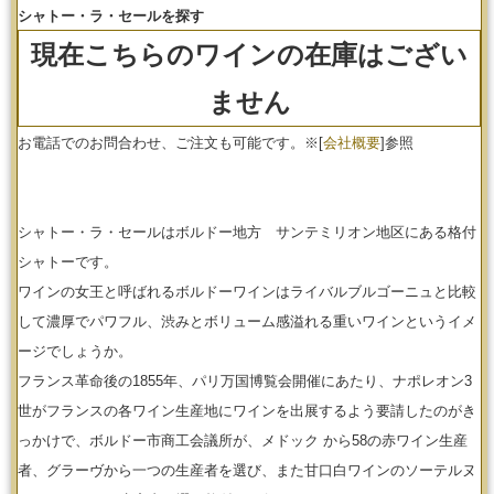
シャトー・ラ・セールを探す
現在こちらのワインの在庫はござい
ません
お電話でのお問合わせ、ご注文も可能です。
※[
会社概要
]参照
シャトー・ラ・セールはボルドー地方 サンテミリオン地区にある格付
シャトーです。
ワインの女王と呼ばれるボルドーワインはライバルブルゴーニュと比較
して濃厚でパワフル、渋みとボリューム感溢れる重いワインというイメ
ージでしょうか。
フランス革命後の1855年、パリ万国博覧会開催にあたり、ナポレオン3
世がフランスの各ワイン生産地にワインを出展するよう要請したのがき
っかけで、ボルドー市商工会議所が、メドック から58の赤ワイン生産
者、グラーヴから一つの生産者を選び、また甘口白ワインのソーテルヌ