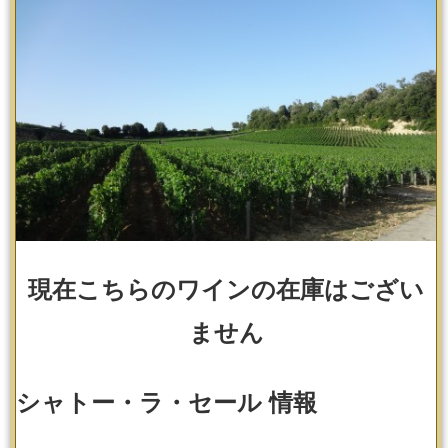
お支払い方法
配送・送料
ご返品に関して
無料ラッピング
お客様の声
現在こちらのワインの在庫はござい
プラチナワインワイン情報
ません
ヴィンテージワインチャート
生産者から選ぶ
シャトー・ラ・セール 情報
ワインショップ【デリバリーワイン】