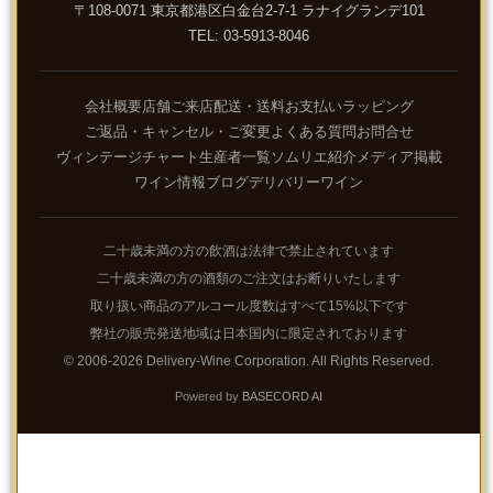
〒108-0071 東京都港区白金台2-7-1 ラナイグランデ101
TEL: 03-5913-8046
会社概要
店舗ご来店
配送・送料
お支払い
ラッピング
ご返品・キャンセル・ご変更
よくある質問
お問合せ
ヴィンテージチャート
生産者一覧
ソムリエ紹介
メディア掲載
ワイン情報ブログ
デリバリーワイン
二十歳未満の方の飲酒は法律で禁止されています
二十歳未満の方の酒類のご注文はお断りいたします
取り扱い商品のアルコール度数はすべて15%以下です
弊社の販売発送地域は日本国内に限定されております
© 2006-2026 Delivery-Wine Corporation. All Rights Reserved.
Powered by
BASECORD AI