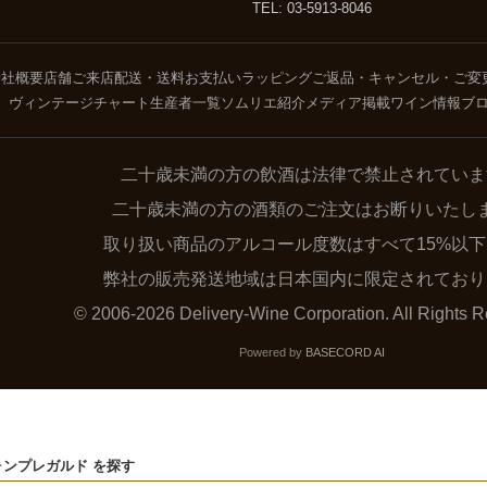
TEL: 03-5913-8046
会社概要
店舗ご来店
配送・送料
お支払い
ラッピング
ご返品・キャンセル・ご変
ヴィンテージチャート
生産者一覧
ソムリエ紹介
メディア掲載
ワイン情報ブ
二十歳未満の方の飲酒は法律で禁止されていま
二十歳未満の方の酒類のご注文はお断りいたし
取り扱い商品のアルコール度数はすべて15%以
弊社の販売発送地域は日本国内に限定されており
© 2006-2026 Delivery-Wine Corporation. All Rights R
Powered by
BASECORD AI
ンプレガルド を探す