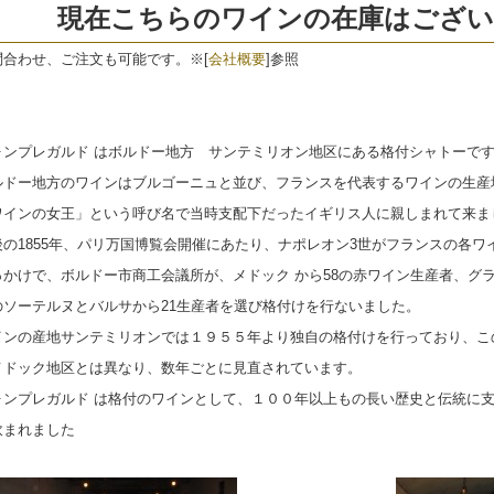
現在こちらのワインの在庫はござ
問合わせ、ご注文も可能です。
※[
会社概要
]参照
ォンプレガルド はボルドー地方 サンテミリオン地区にある格付シャトーで
ルドー地方のワインはブルゴーニュと並び、フランスを代表するワインの生産
ワインの女王」という呼び名で当時支配下だったイギリス人に親しまれて来ま
の1855年、パリ万国博覧会開催にあたり、ナポレオン3世がフランスの各
っかけで、ボルドー市商工会議所が、メドック から58の赤ワイン生産者、グ
のソーテルヌとバルサから21生産者を選び格付けを行ないました。
インの産地サンテミリオンでは１９５５年より独自の格付けを行っており、こ
メドック地区とは異なり、数年ごとに見直されています。
ォンプレガルド は格付のワインとして、１００年以上もの長い歴史と伝統に
飲まれました