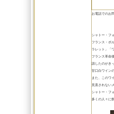
お電話でのお
シャトー・フ
フランス・ボ
ラレット」「
フランス革命後
請したのがき
甘口白ワイン
また、このワ
見直されない
シャトー・フ
多くの人々に