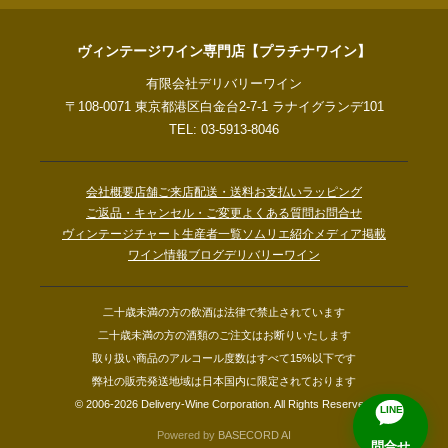
ヴィンテージワイン専門店【プラチナワイン】
有限会社デリバリーワイン
〒108-0071 東京都港区白金台2-7-1 ラナイグランデ101
TEL: 03-5913-8046
会社概要
店舗ご来店
配送・送料
お支払い
ラッピング
ご返品・キャンセル・ご変更
よくある質問
お問合せ
ヴィンテージチャート
生産者一覧
ソムリエ紹介
メディア掲載
ワイン情報ブログ
デリバリーワイン
二十歳未満の方の飲酒は法律で禁止されています
二十歳未満の方の酒類のご注文はお断りいたします
取り扱い商品のアルコール度数はすべて15%以下です
弊社の販売発送地域は日本国内に限定されております
© 2006-2026 Delivery-Wine Corporation. All Rights Reserved.
LINE
Powered by
BASECORD AI
問合せ